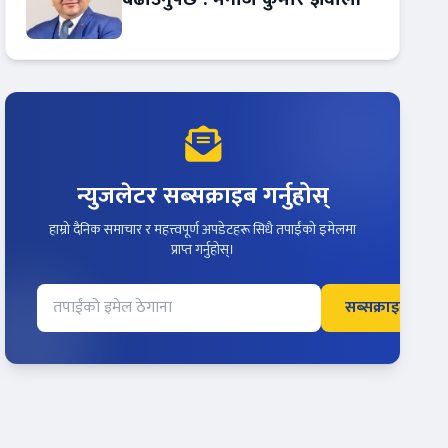
न्युजलेटर सब्सक्राइब गर्नुहोस्
हाम्रो दैनिक समाचार र महत्त्वपूर्ण अपडेटहरू सिधै तपाईंको इमेलमा
प्राप्त गर्नुहोस्।
सब्सक्राइब