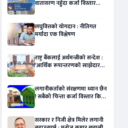
वातावरण नहुँदा कर्जा विस्तार
रोकियो !
लघुवित्तको योगदान : नीतिगत
मर्यादा एक विश्लेषण
राष्ट्र बैंकलाई अर्थमन्त्रीको सन्देश :
‘आर्थिक रूपान्तरणको साझेदार
बन्नुस्’
लगानीकर्ताको संरक्षणमा ध्यान छैन
! सबैको चिन्ता कर्जा विस्तार किन
सुस्त ?
सरकार र निजी क्षेत्र मिलेर लगानी
बढाउनुपर्छ : मनोज कुमार ज्ञवाली