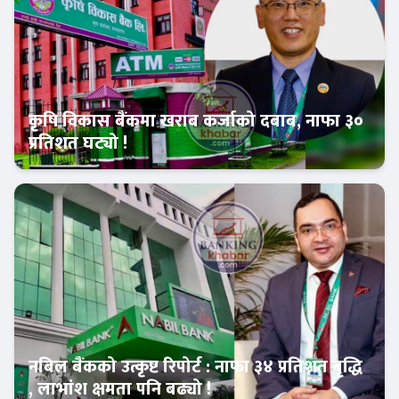
कृषि विकास बैंकमा खराब कर्जाको दबाब, नाफा ३०
प्रतिशत घट्यो !
Banner News
नबिल बैंकको उत्कृष्ट रिपोर्ट : नाफा ३४ प्रतिशत बृद्धि
, लाभांश क्षमता पनि बढ्यो !