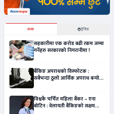
ताजा
ट्रेन्डिङ
सहकारीमा एक करोड बढी रकम जम्मा
गर्नेहरु सरकारको निगरानीमा !
बैंकिङ अपराधको विस्फोटक :
सबैभन्दा ठूलो आर्थिक अपराध बन्यो
बैंकिङ कसुर
विश्वकै चर्चित महिला बैंकर – एना
बोटिन : वेलायती बैंकिङको सक्षम
नेतृत्व !