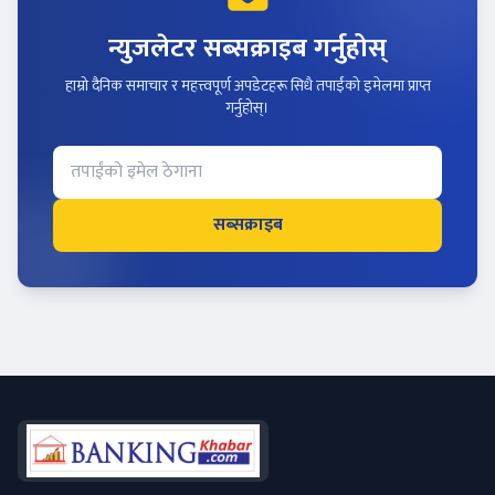
न्युजलेटर सब्सक्राइब गर्नुहोस्
हाम्रो दैनिक समाचार र महत्त्वपूर्ण अपडेटहरू सिधै तपाईंको इमेलमा प्राप्त
गर्नुहोस्।
सब्सक्राइब