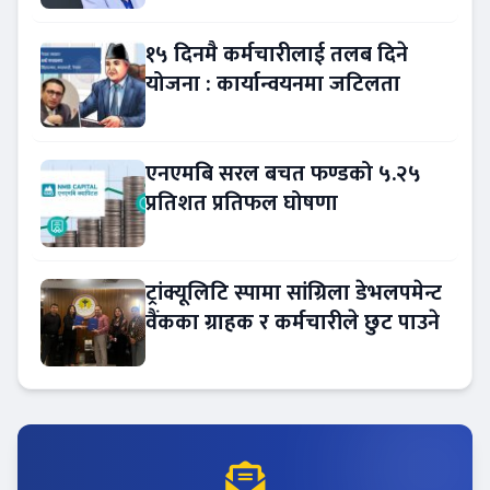
१५ दिनमै कर्मचारीलाई तलब दिने
योजना : कार्यान्वयनमा जटिलता
एनएमबि सरल बचत फण्डको ५.२५
प्रतिशत प्रतिफल घोषणा
ट्रांक्यूलिटि स्पामा सांग्रिला डेभलपमेन्ट
वैंकका ग्राहक र कर्मचारीले छुट पाउने