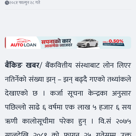
२०८१ फाल्गुन २८ गते
बैंकिङ खबर
/ बैंकवित्तीय संस्थाबाट लोन लिएर
नतिर्नेको संख्या झन् – झन् बढ्दै गएको तथ्यांकले
देखाएको छ । कर्जा सूचना केन्द्रका अनुसार
पछिल्लो साढे ६ वर्षमा एक लाख ५ हजार ६ सय
ऋणी कालोसूचीमा परेका हुन् । वि.सं २०७५
सालदेखि २०८१ को फागुन २५ गतेसम्म उक्त