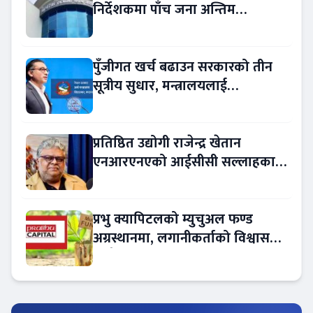
निर्देशकमा पाँच जना अन्तिम
प्रतिस्पर्धामा
पुँजीगत खर्च बढाउन सरकारको तीन
सूत्रीय सुधार, मन्त्रालयलाई
रकमान्तरको अधिकार
प्रतिष्ठित उद्योगी राजेन्द्र खेतान
एनआरएनएको आईसीसी सल्लाहकार
नियुक्त
प्रभु क्यापिटलको म्युचुअल फण्ड
अग्रस्थानमा, लगानीकर्ताको विश्वास
बढ्दै