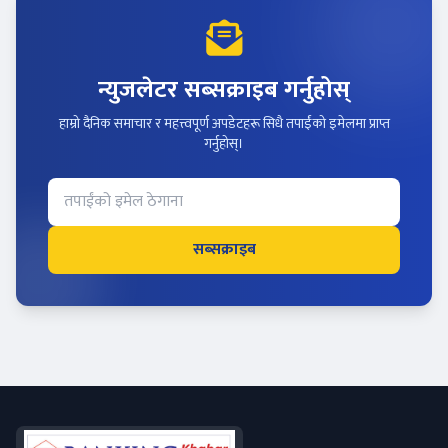
न्युजलेटर सब्सक्राइब गर्नुहोस्
हाम्रो दैनिक समाचार र महत्त्वपूर्ण अपडेटहरू सिधै तपाईंको इमेलमा प्राप्त
गर्नुहोस्।
सब्सक्राइब