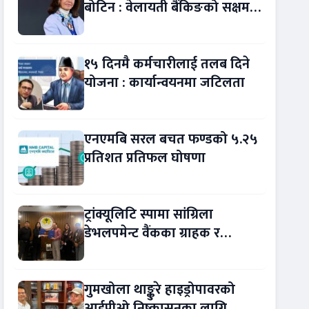
बोटिन : वेलायती बैंकिङको सक्षम
नेतृत्व !
१५ दिनमै कर्मचारीलाई तलब दिने
योजना : कार्यान्वयनमा जटिलता
एनएमबि सरल बचत फण्डको ५.२५
प्रतिशत प्रतिफल घोषणा
ट्रांक्यूलिटि स्पामा सांग्रिला
डेभलपमेन्ट वैंकका ग्राहक र
कर्मचारीले छुट पाउने
गुमखोला थाङ्कुरे हाइड्रोपावरको
आईपीओ निष्कासनका लागि