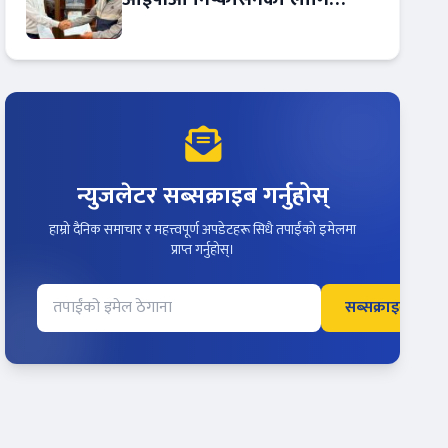
आरबीबी मर्चेन्ट नियुक्त
न्युजलेटर सब्सक्राइब गर्नुहोस्
हाम्रो दैनिक समाचार र महत्त्वपूर्ण अपडेटहरू सिधै तपाईंको इमेलमा
प्राप्त गर्नुहोस्।
सब्सक्राइब