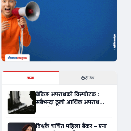
ताजा
ट्रेन्डिङ
बैंकिङ अपराधको विस्फोटक :
सबैभन्दा ठूलो आर्थिक अपराध
बन्यो बैंकिङ कसुर
विश्वकै चर्चित महिला बैंकर – एना