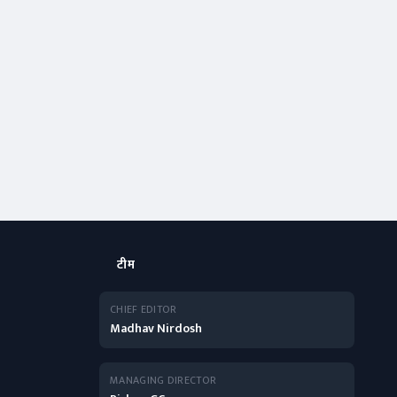
टीम
CHIEF EDITOR
Madhav Nirdosh
MANAGING DIRECTOR