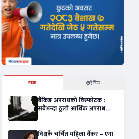
ताजा
ट्रेन्डिङ
बैंकिङ अपराधको विस्फोटक :
सबैभन्दा ठूलो आर्थिक अपराध
बन्यो बैंकिङ कसुर
विश्वकै चर्चित महिला बैंकर – एना