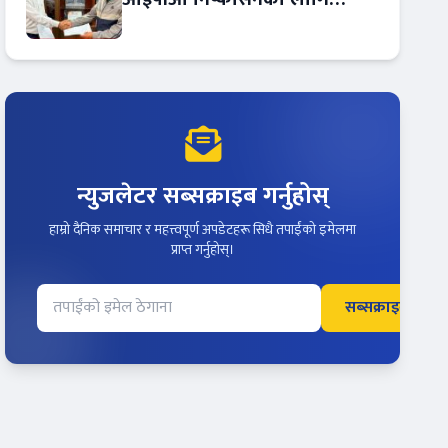
आरबीबी मर्चेन्ट नियुक्त
न्युजलेटर सब्सक्राइब गर्नुहोस्
हाम्रो दैनिक समाचार र महत्त्वपूर्ण अपडेटहरू सिधै तपाईंको इमेलमा
प्राप्त गर्नुहोस्।
सब्सक्राइब