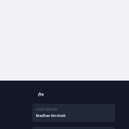
टीम
CHIEF EDITOR
Madhav Nirdosh