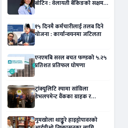
बोटिन : वेलायती बैंकिङको सक्षम
नेतृत्व !
१५ दिनमै कर्मचारीलाई तलब दिने
योजना : कार्यान्वयनमा जटिलता
एनएमबि सरल बचत फण्डको ५.२५
प्रतिशत प्रतिफल घोषणा
ट्रांक्यूलिटि स्पामा सांग्रिला
डेभलपमेन्ट वैंकका ग्राहक र
कर्मचारीले छुट पाउने
गुमखोला थाङ्कुरे हाइड्रोपावरको
आईपीओ निष्कासनका लागि