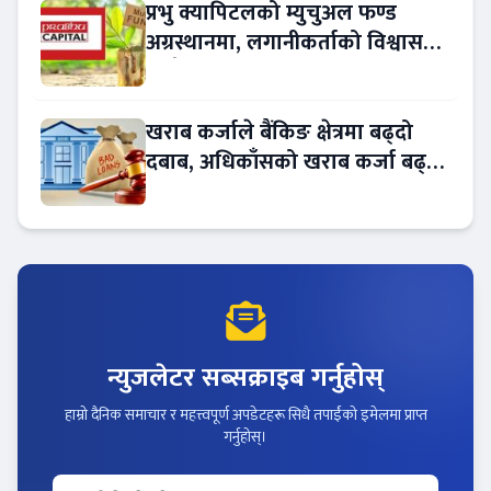
प्रभु क्यापिटलको म्युचुअल फण्ड
अग्रस्थानमा, लगानीकर्ताको विश्वास
बढ्दै
खराब कर्जाले बैंकिङ क्षेत्रमा बढ्दो
दबाब, अधिकाँसको खराब कर्जा बढ्दो
!
न्युजलेटर सब्सक्राइब गर्नुहोस्
हाम्रो दैनिक समाचार र महत्त्वपूर्ण अपडेटहरू सिधै तपाईंको इमेलमा प्राप्त
गर्नुहोस्।