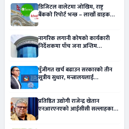
डिजिटल वालेटमा जोखिम, राष्ट्र
बैंकको रिपोर्ट भन्छ – लाखौं ग्राहकको
विवरण अप्रमाणित !
नागरिक लगानी कोषको कार्यकारी
निर्देशकमा पाँच जना अन्तिम
प्रतिस्पर्धामा
पुँजीगत खर्च बढाउन सरकारको तीन
सूत्रीय सुधार, मन्त्रालयलाई
रकमान्तरको अधिकार
प्रतिष्ठित उद्योगी राजेन्द्र खेतान
एनआरएनएको आईसीसी सल्लाहकार
नियुक्त