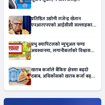
रकमान्तरको अधिकार
प्रतिष्ठित उद्योगी राजेन्द्र खेतान
एनआरएनएको आईसीसी सल्लाहकार
नियुक्त
प्रभु क्यापिटलको म्युचुअल फण्ड
अग्रस्थानमा, लगानीकर्ताको विश्वास
बढ्दै
खराब कर्जाले बैंकिङ क्षेत्रमा बढ्दो
दबाब, अधिकाँसको खराब कर्जा बढ्दो
!