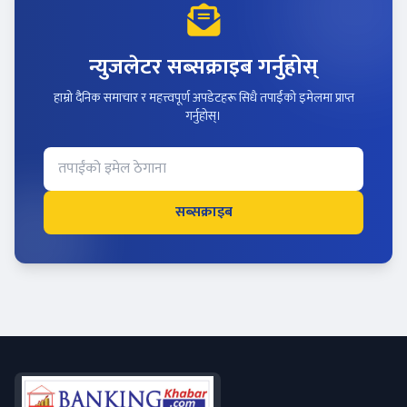
न्युजलेटर सब्सक्राइब गर्नुहोस्
हाम्रो दैनिक समाचार र महत्त्वपूर्ण अपडेटहरू सिधै तपाईंको इमेलमा प्राप्त
गर्नुहोस्।
सब्सक्राइब