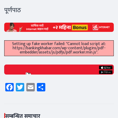
पूर्णपाठ
Setting up fake worker failed: "Cannot load script at:
https://bankingkhabar.com/wp-content/plugins/pdf-
embedder/assets/js/pdfjs/pdf.worker.min.js".
Facebook
Twitter
Email
Share
सम्बन्धित समाचार