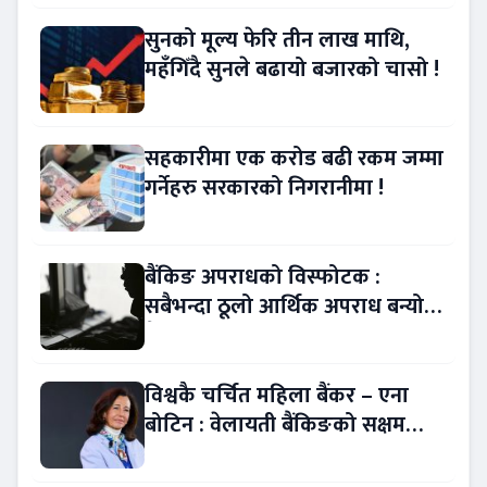
सुनको मूल्य फेरि तीन लाख माथि,
महँगिँदै सुनले बढायो बजारको चासो !
सहकारीमा एक करोड बढी रकम जम्मा
गर्नेहरु सरकारको निगरानीमा !
बैंकिङ अपराधको विस्फोटक :
सबैभन्दा ठूलो आर्थिक अपराध बन्यो
बैंकिङ कसुर
विश्वकै चर्चित महिला बैंकर – एना
बोटिन : वेलायती बैंकिङको सक्षम
नेतृत्व !