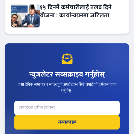
१५ दिनमै कर्मचारीलाई तलब दिने
योजना : कार्यान्वयनमा जटिलता
न्युजलेटर सब्सक्राइब गर्नुहोस्
हाम्रो दैनिक समाचार र महत्त्वपूर्ण अपडेटहरू सिधै तपाईंको इमेलमा प्राप्त
गर्नुहोस्।
सब्सक्राइब