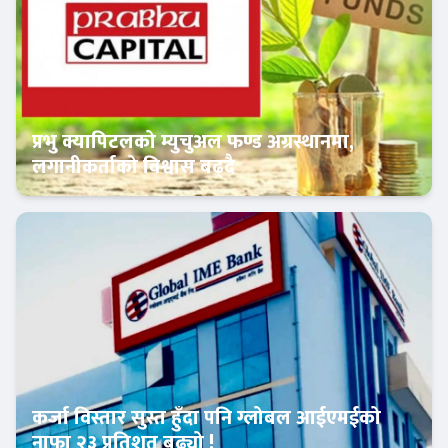
प्रभु क्यापिटलको म्युचुअल फण्ड अग्रस्थानमा,
लगानीकर्ताको विश्वास बढ्दै
Banner News
कर्जा विस्तार सुस्त हुँदा पनि ग्लोबल आईएमईको
नाफा २३ प्रतिशत बढ्यो !