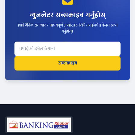
न्युजलेटर सब्सक्राइब गर्नुहोस्
हाम्रो दैनिक समाचार र महत्त्वपूर्ण अपडेटहरू सिधै तपाईंको इमेलमा प्राप्त
गर्नुहोस्।
सब्सक्राइब