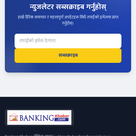
न्युजलेटर सब्सक्राइब गर्नुहोस्
हाम्रो दैनिक समाचार र महत्त्वपूर्ण अपडेटहरू सिधै तपाईंको इमेलमा प्राप्त
गर्नुहोस्।
सब्सक्राइब