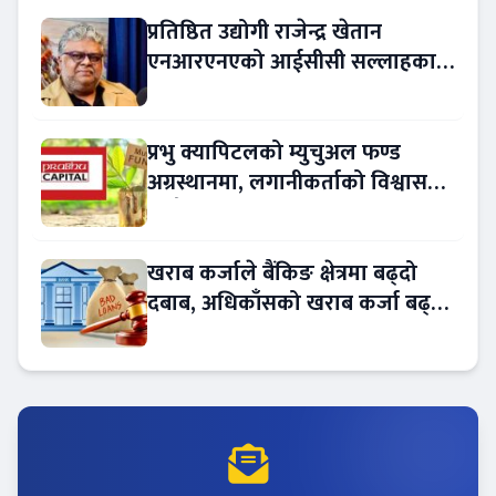
प्रतिष्ठित उद्योगी राजेन्द्र खेतान
एनआरएनएको आईसीसी सल्लाहकार
नियुक्त
प्रभु क्यापिटलको म्युचुअल फण्ड
अग्रस्थानमा, लगानीकर्ताको विश्वास
बढ्दै
खराब कर्जाले बैंकिङ क्षेत्रमा बढ्दो
दबाब, अधिकाँसको खराब कर्जा बढ्दो
!