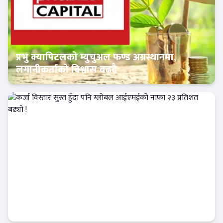
प्रभु क्यापिटलको म्युचुअल फण्ड अग्रस्थानमा,
लगानीकर्ताको विश्वास बढ्दै
Banner News
कर्जा विस्तार सुस्त हुँदा पनि ग्लोबल आईएमईको
नाफा २३ प्रतिशत बढ्यो !