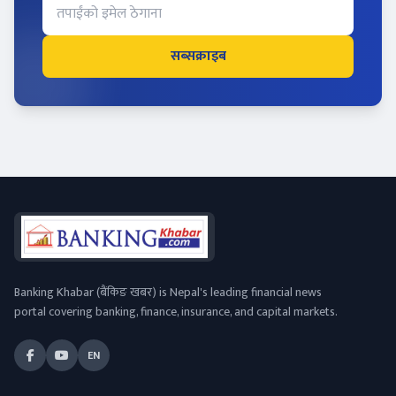
सब्सक्राइब
Banking Khabar (बैंकिङ खबर) is Nepal's leading financial news
portal covering banking, finance, insurance, and capital markets.
EN