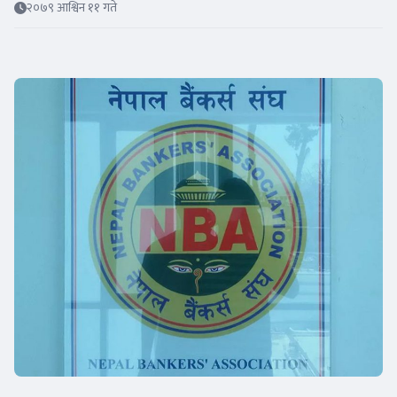
२०७९ आश्विन ११ गते