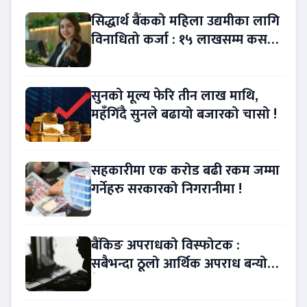
सिद्धार्थ बैंकको महिला उद्यमीका लागि
विनाधितो कर्जा : १५ लाखसम्म कसरी
लिने ?
सुनको मूल्य फेरि तीन लाख माथि,
महँगिँदै सुनले बढायो बजारको चासो !
सहकारीमा एक करोड बढी रकम जम्मा
गर्नेहरु सरकारको निगरानीमा !
बैंकिङ अपराधको विस्फोटक :
सबैभन्दा ठूलो आर्थिक अपराध बन्यो
बैंकिङ कसुर