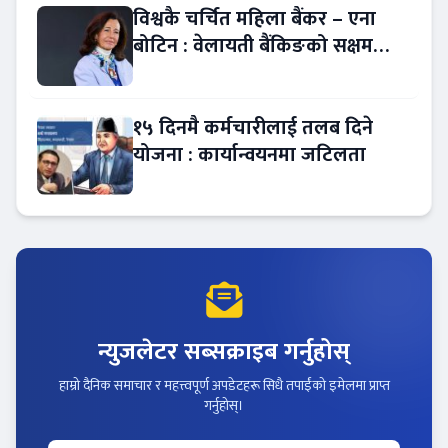
विश्वकै चर्चित महिला बैंकर – एना
बोटिन : वेलायती बैंकिङको सक्षम
नेतृत्व !
१५ दिनमै कर्मचारीलाई तलब दिने
योजना : कार्यान्वयनमा जटिलता
न्युजलेटर सब्सक्राइब गर्नुहोस्
हाम्रो दैनिक समाचार र महत्त्वपूर्ण अपडेटहरू सिधै तपाईंको इमेलमा प्राप्त
गर्नुहोस्।