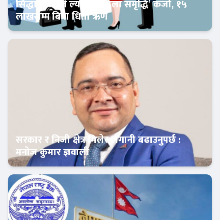
सिद्धार्थ बैंकले ल्यायो ‘महिला समृद्धि’ कर्जा, १५
लाखसम्म बिना धितो ऋण
Banner News
सरकार र निजी क्षेत्र मिलेर लगानी बढाउनुपर्छ :
मनोज कुमार ज्ञवाली
Banner News