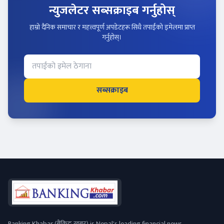
न्युजलेटर सब्सक्राइब गर्नुहोस्
हाम्रो दैनिक समाचार र महत्त्वपूर्ण अपडेटहरू सिधै तपाईंको इमेलमा प्राप्त
गर्नुहोस्।
सब्सक्राइब
Banking Khabar (बैंकिङ खबर) is Nepal's leading financial news