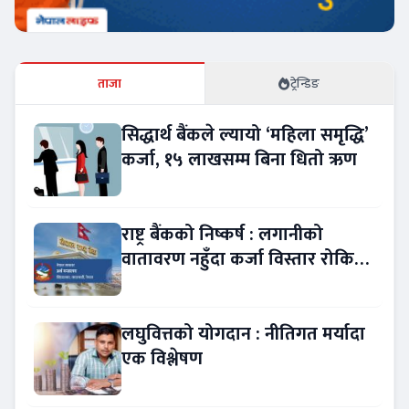
ताजा
ट्रेन्डिङ
सिद्धार्थ बैंकले ल्यायो ‘महिला समृद्धि’
कर्जा, १५ लाखसम्म बिना धितो ऋण
राष्ट्र बैंकको निष्कर्ष : लगानीको
वातावरण नहुँदा कर्जा विस्तार रोकियो
!
लघुवित्तको योगदान : नीतिगत मर्यादा
एक विश्लेषण