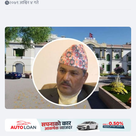
२०७९ आश्विन ४ गते