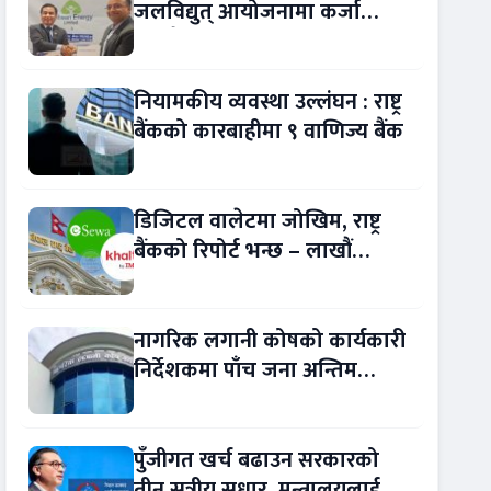
जलविद्युत् आयोजनामा कर्जा
सम्झौता
नियामकीय व्यवस्था उल्लंघन : राष्ट्र
बैंकको कारबाहीमा ९ वाणिज्य बैंक
डिजिटल वालेटमा जोखिम, राष्ट्र
बैंकको रिपोर्ट भन्छ – लाखौं
ग्राहकको विवरण अप्रमाणित !
नागरिक लगानी कोषको कार्यकारी
निर्देशकमा पाँच जना अन्तिम
प्रतिस्पर्धामा
पुँजीगत खर्च बढाउन सरकारको
तीन सूत्रीय सुधार, मन्त्रालयलाई