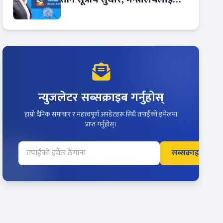
रकमान्तरको अधिकार
न्युजलेटर सब्सक्राइब गर्नुहोस्
हाम्रो दैनिक समाचार र महत्त्वपूर्ण अपडेटहरू सिधै तपाईंको इमेलमा
प्राप्त गर्नुहोस्।
सब्सक्राइब