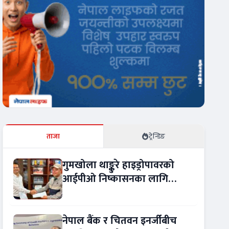
ताजा
ट्रेन्डिङ
गुमखोला थाङ्कुरे हाइड्रोपावरको
आईपीओ निष्कासनका लागि
आरबीबी मर्चेन्ट नियुक्त
नेपाल बैंक र चितवन इनर्जीबीच