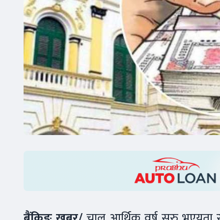
बैंकिङ खबर/
चालुु आर्थिक वर्ष सुुरु भएयता 