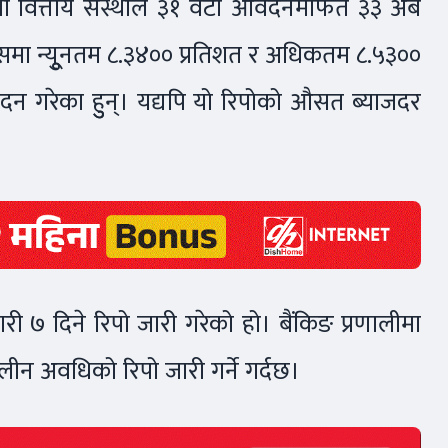
था वित्तीय संस्थाले ३१ वटा आवेदनमार्फत ३३ अर्ब
समा न्युूनतम ८.३४०० प्रतिशत र अधिकतम ८.५३००
ेदन गरेका हुुन्। यद्यपि यो रिपोको औसत ब्याजदर
 गरी ७ दिने रिपो जारी गरेको हो। बैंकिङ प्रणालीमा
लीन अवधिको रिपो जारी गर्ने गर्दछ।