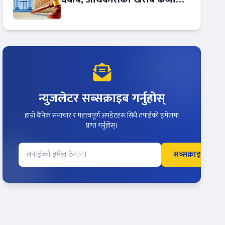
बढ्दो !
न्युजलेटर सब्सक्राइब गर्नुहोस्
हाम्रो दैनिक समाचार र महत्त्वपूर्ण अपडेटहरू सिधै तपाईंको इमेलमा
प्राप्त गर्नुहोस्।
सब्सक्राइब