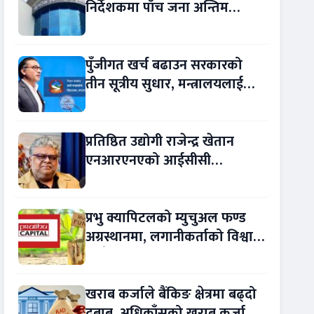
निर्देशकमा पाँच जना अन्तिम
प्रतिस्पर्धामा
पुँजीगत खर्च बढाउन सरकारको
तीन सूत्रीय सुधार, मन्त्रालयलाई
रकमान्तरको अधिकार
प्रतिष्ठित उद्योगी राजेन्द्र खेतान
एनआरएनएको आईसीसी
सल्लाहकार नियुक्त
प्रभु क्यापिटलको म्युचुअल फण्ड
अग्रस्थानमा, लगानीकर्ताको विश्वास
बढ्दै
खराब कर्जाले बैंकिङ क्षेत्रमा बढ्दो
दबाब, अधिकाँसको खराब कर्जा