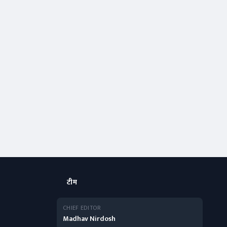
टीम
CHIEF EDITOR
Madhav Nirdosh