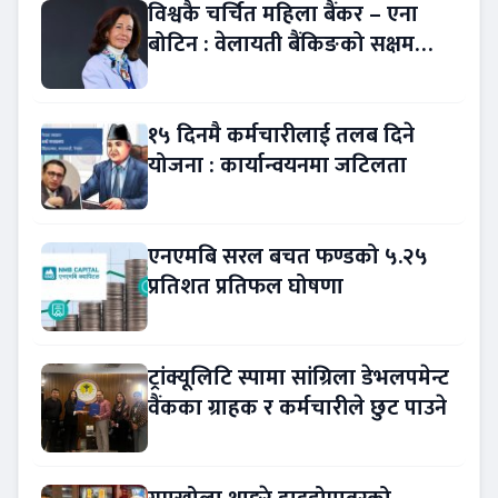
विश्वकै चर्चित महिला बैंकर – एना
बोटिन : वेलायती बैंकिङको सक्षम
नेतृत्व !
१५ दिनमै कर्मचारीलाई तलब दिने
योजना : कार्यान्वयनमा जटिलता
एनएमबि सरल बचत फण्डको ५.२५
प्रतिशत प्रतिफल घोषणा
ट्रांक्यूलिटि स्पामा सांग्रिला डेभलपमेन्ट
वैंकका ग्राहक र कर्मचारीले छुट पाउने