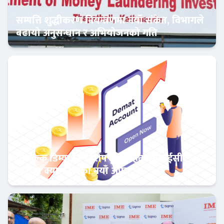
सम्पत्ति शुद्धीकरण नियन्त्रणमा नयाँ संकेत, विभागले
बढायो अनुसन्धान र अभियोजनको गति
अर्थतन्त्र
निःशुल्क डिम्याट र विशेष छुटसहित एनआईसी
एशिया क्यापिटलको नयाँ अफर
बैंक-वित्त