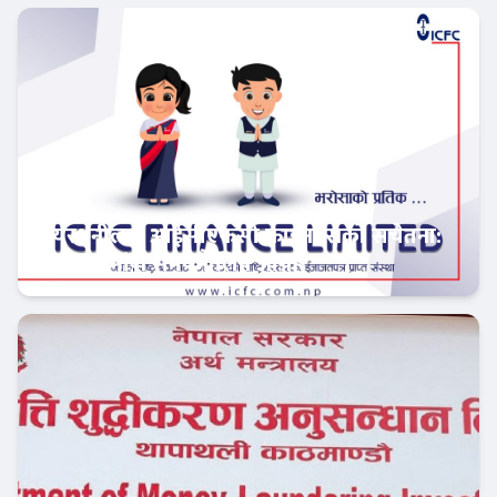
सेयरधनीलाई आईसीएफसी फाइनान्सको सचेतना:
बाँकी लाभांश समयमै लिन आग्रह
फिन–टेक