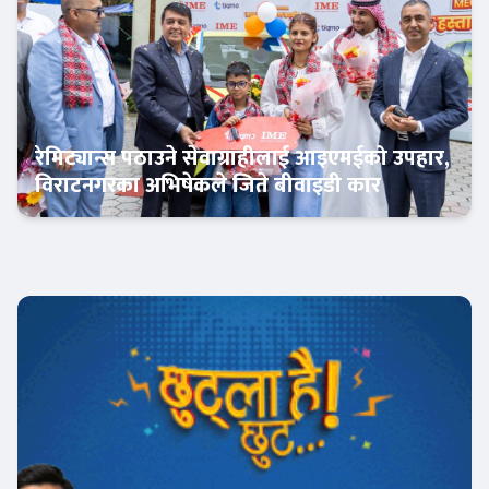
रेमिट्यान्स पठाउने सेवाग्राहीलाई आइएमईको उपहार,
विराटनगरका अभिषेकले जिते बीवाइडी कार
अटो-मार्केट