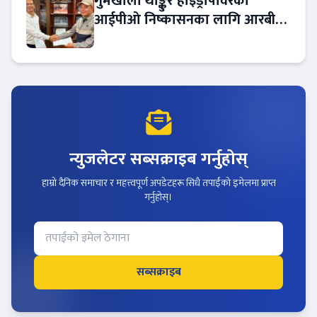
गुमखोला थाङ्कुरे हाइड्रोपावरको
आईपीओ निष्कासनका लागि आरबीबी
मर्चेन्ट नियुक्त
न्युजलेटर सब्सक्राइब गर्नुहोस्
हाम्रो दैनिक समाचार र महत्त्वपूर्ण अपडेटहरू सिधै तपाईंको इमेलमा प्राप्त
गर्नुहोस्।
सब्सक्राइब