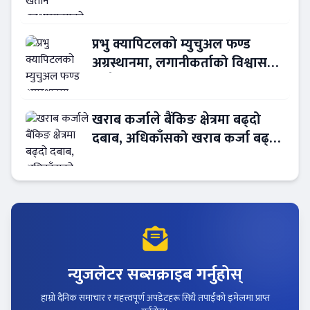
नियुक्त
प्रभु क्यापिटलको म्युचुअल फण्ड
अग्रस्थानमा, लगानीकर्ताको विश्वास
बढ्दै
खराब कर्जाले बैंकिङ क्षेत्रमा बढ्दो
दबाब, अधिकाँसको खराब कर्जा बढ्दो
!
न्युजलेटर सब्सक्राइब गर्नुहोस्
हाम्रो दैनिक समाचार र महत्त्वपूर्ण अपडेटहरू सिधै तपाईंको इमेलमा प्राप्त