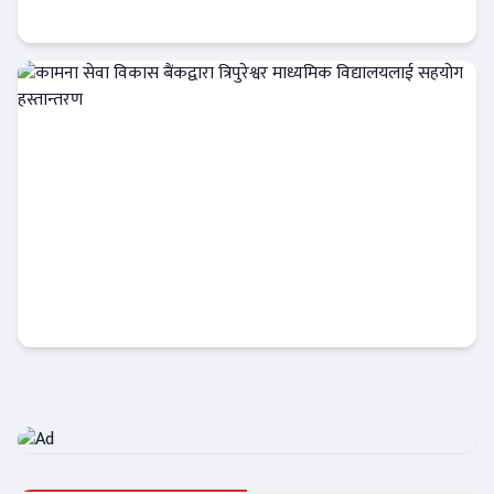
दबाब कायमै
बैंक-वित्त
कामना सेवा विकास बैंकद्वारा त्रिपुरेश्वर माध्यमिक
विद्यालयलाई सहयोग हस्तान्तरण
बैंक-वित्त