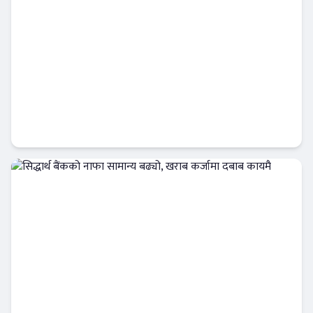
नबिल बैंक लिमिटेडको ‘नबिल बैंक एजुकेशन हब’
सञ्चालनमा
बैंक-वित्त
सिद्धार्थ बैंकको नाफा सामान्य बढ्यो, खराब कर्जामा