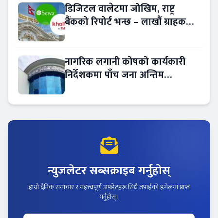
डिजिटल वालेटमा जोखिम, राष्ट्र
बैंकको रिपोर्ट भन्छ – लाखौं ग्राहकको
विवरण अप्रमाणित !
नागरिक लगानी कोषको कार्यकारी
निर्देशकमा पाँच जना अन्तिम
प्रतिस्पर्धामा
न्युजलेटर सब्सक्राइब गर्नुहोस्
हाम्रो दैनिक समाचार र महत्त्वपूर्ण अपडेटहरू सिधै तपाईंको इमेलमा प्राप्त
गर्नुहोस्।