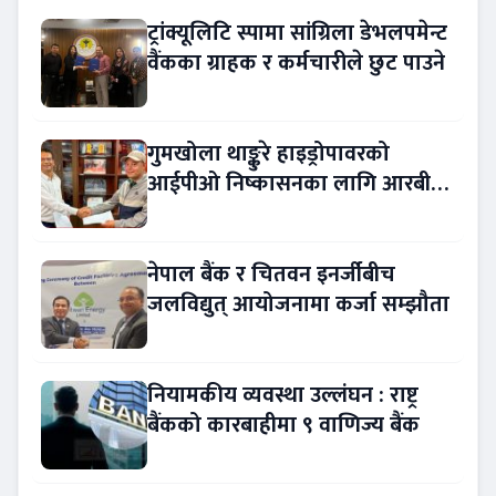
ट्रांक्यूलिटि स्पामा सांग्रिला डेभलपमेन्ट
वैंकका ग्राहक र कर्मचारीले छुट पाउने
गुमखोला थाङ्कुरे हाइड्रोपावरको
आईपीओ निष्कासनका लागि आरबीबी
मर्चेन्ट नियुक्त
नेपाल बैंक र चितवन इनर्जीबीच
जलविद्युत् आयोजनामा कर्जा सम्झौता
नियामकीय व्यवस्था उल्लंघन : राष्ट्र
बैंकको कारबाहीमा ९ वाणिज्य बैंक