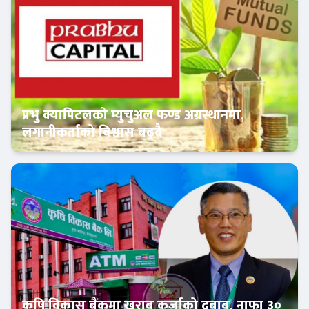
प्रभु क्यापिटलको म्युचुअल फण्ड अग्रस्थानमा,
लगानीकर्ताको विश्वास बढ्दै
Banner News
कृषि विकास बैंकमा खराब कर्जाको दबाब, नाफा ३०