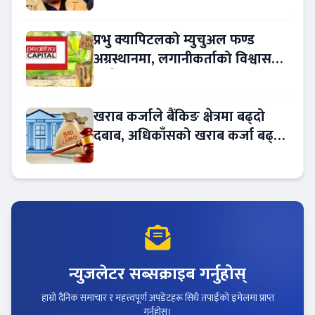
नियुक्त
प्रभु क्यापिटलको म्युचुअल फण्ड
अग्रस्थानमा, लगानीकर्ताको विश्वास
बढ्दै
खराब कर्जाले बैंकिङ क्षेत्रमा बढ्दो
दबाब, अधिकाँसको खराब कर्जा बढ्दो
!
न्युजलेटर सब्सक्राइब गर्नुहोस्
हाम्रो दैनिक समाचार र महत्त्वपूर्ण अपडेटहरू सिधै तपाईंको इमेलमा प्राप्त
गर्नुहोस्।