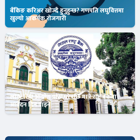
बैंकिङ करिअर खोज्दै हुनुहुन्छ? गणपति लघुवित्तमा
खुल्यो आकर्षक रोजगारी
बैंकिङ करियर
लोक सेवा आयोग पास गरेपछि मात्रै राष्ट्र बैंकमा
आवेदन दिन पाइने
आजको विशेष