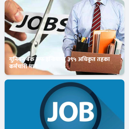
बैंकिङ करियर
युनियन बैंक अफ इन्डियामा ३९५ अधिकृत तहका
कर्मचारी माग
बैंकिङ करियर