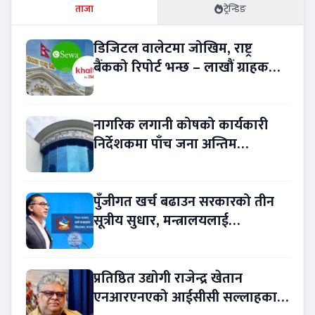
ताजा
ट्रेन्डिङ
डिजिटल वालेटमा जोखिम, राष्ट्र
बैंकको रिपोर्ट भन्छ – लाखौं ग्राहकको
विवरण अप्रमाणित !
नागरिक लगानी कोषको कार्यकारी
निर्देशकमा पाँच जना अन्तिम
प्रतिस्पर्धामा
पुँजीगत खर्च बढाउन सरकारको तीन
सूत्रीय सुधार, मन्त्रालयलाई
रकमान्तरको अधिकार
प्रतिष्ठित उद्योगी राजेन्द्र खेतान
एनआरएनएको आईसीसी सल्लाहकार