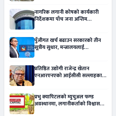
नागरिक लगानी कोषको कार्यकारी
निर्देशकमा पाँच जना अन्तिम
प्रतिस्पर्धामा
पुँजीगत खर्च बढाउन सरकारको तीन
सूत्रीय सुधार, मन्त्रालयलाई
रकमान्तरको अधिकार
प्रतिष्ठित उद्योगी राजेन्द्र खेतान
एनआरएनएको आईसीसी सल्लाहकार
नियुक्त
प्रभु क्यापिटलको म्युचुअल फण्ड
अग्रस्थानमा, लगानीकर्ताको विश्वास
बढ्दै