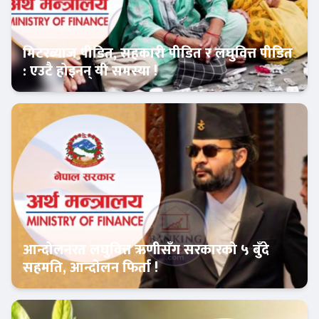
मिटरब्याज पीडित, सहकारी पीडित र लघुवित्त पीडित
: एउटै होइनन् यी समस्या !
Banner News
आन्दोलनरत लघुवित्त ऋणीसँग सरकारको ५ बुँदे
सहमति, आन्दोलन फिर्ता !
आजको विशेष