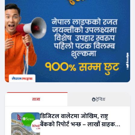
ताजा
ट्रेन्डिङ
डिजिटल वालेटमा जोखिम, राष्ट्र
बैंकको रिपोर्ट भन्छ – लाखौं ग्राहकको
विवरण अप्रमाणित !