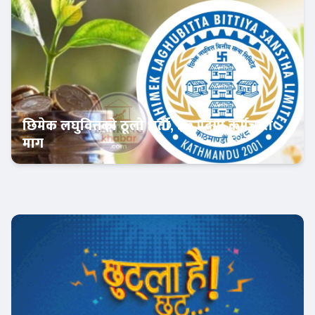
छिमेक लघुवित्तको ठूलो भर्ती, ३७ पदमा कर्मचारी
माग
बैंकिङ करियर