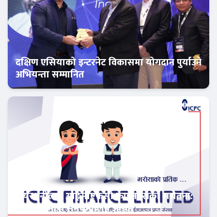
दक्षिण एसियाको इन्टरनेट विकासमा योगदान पुर्याउने
अभियन्ता सम्मानित
फिन–टेक
सेयरधनीलाई आईसीएफसी फाइनान्सको सचेतना:
बाँकी लाभांश समयमै लिन आग्रह