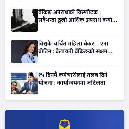
बैंकिङ अपराधको विस्फोटक :
सबैभन्दा ठूलो आर्थिक अपराध बन्यो
बैंकिङ कसुर
विश्वकै चर्चित महिला बैंकर – एना
बोटिन : वेलायती बैंकिङको सक्षम
नेतृत्व !
१५ दिनमै कर्मचारीलाई तलब दिने
योजना : कार्यान्वयनमा जटिलता