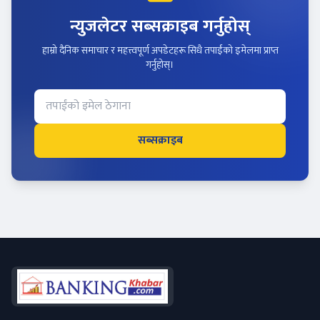
न्युजलेटर सब्सक्राइब गर्नुहोस्
हाम्रो दैनिक समाचार र महत्त्वपूर्ण अपडेटहरू सिधै तपाईंको इमेलमा प्राप्त
गर्नुहोस्।
सब्सक्राइब