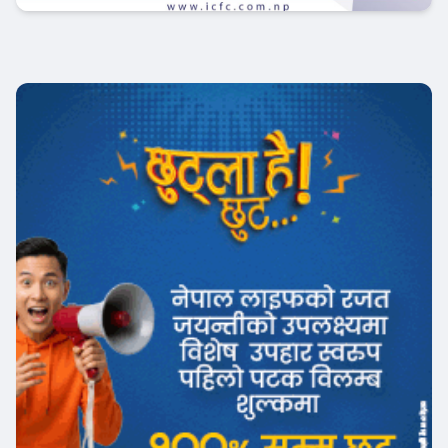
फिन–टेक