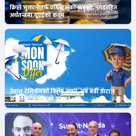
क्रिप्टो भुक्तानीतर्फ एमिरेट्सको फड्को, नगदरहित
अर्थतन्त्रमा यूएईको कदम
अन्तर्राष्ट्रिय बैंकिङ
नेपाल टेलिकमको विशेष अफर, अब बढी डाटा र
अनलिमिटेड सेवाको अवसर
फिन–टेक