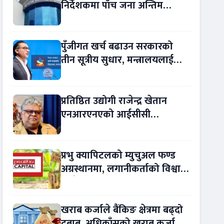
निर्देशकमा पाँच जना अन्तिम
प्रतिस्पर्धामा
पुँजीगत खर्च बढाउन सरकारको
तीन सूत्रीय सुधार, मन्त्रालयलाई
रकमान्तरको अधिकार
प्रतिष्ठित उद्योगी राजेन्द्र खेतान
एनआरएनएको आईसीसी
सल्लाहकार नियुक्त
प्रभु क्यापिटलको म्युचुअल फण्ड
अग्रस्थानमा, लगानीकर्ताको विश्वास
बढ्दै
खराब कर्जाले बैंकिङ क्षेत्रमा बढ्दो
दबाब, अधिकाँसको खराब कर्जा