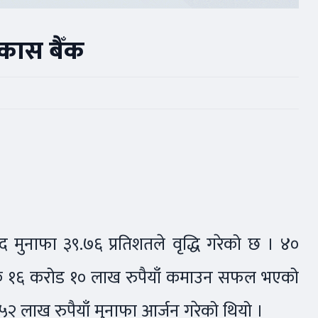
कास बैँक
ुद मुनाफा ३९.७६ प्रतिशतले वृद्धि गरेको छ । ४०
बैँक १६ करोड १० लाख रुपैयाँ कमाउन सफल भएको
५२ लाख रुपैयाँ मुनाफा आर्जन गरेको थियो ।