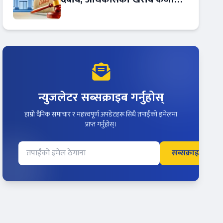
बढ्दो !
न्युजलेटर सब्सक्राइब गर्नुहोस्
हाम्रो दैनिक समाचार र महत्त्वपूर्ण अपडेटहरू सिधै तपाईंको इमेलमा
प्राप्त गर्नुहोस्।
सब्सक्राइब