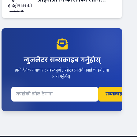
आरबीबी मर्चेन्ट नियुक्त
न्युजलेटर सब्सक्राइब गर्नुहोस्
हाम्रो दैनिक समाचार र महत्त्वपूर्ण अपडेटहरू सिधै तपाईंको इमेलमा
प्राप्त गर्नुहोस्।
सब्सक्राइब