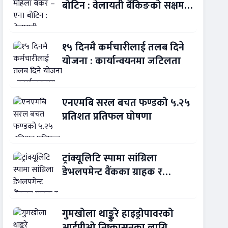
बोटिन : वेलायती बैंकिङको सक्षम
नेतृत्व !
१५ दिनमै कर्मचारीलाई तलब दिने
योजना : कार्यान्वयनमा जटिलता
एनएमबि सरल बचत फण्डको ५.२५
प्रतिशत प्रतिफल घोषणा
ट्रांक्यूलिटि स्पामा सांग्रिला
डेभलपमेन्ट वैंकका ग्राहक र
कर्मचारीले छुट पाउने
गुमखोला थाङ्कुरे हाइड्रोपावरको
आईपीओ निष्कासनका लागि