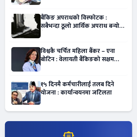
बैंकिङ अपराधको विस्फोटक :
सबैभन्दा ठूलो आर्थिक अपराध बन्यो
बैंकिङ कसुर
विश्वकै चर्चित महिला बैंकर – एना
बोटिन : वेलायती बैंकिङको सक्षम
नेतृत्व !
१५ दिनमै कर्मचारीलाई तलब दिने
योजना : कार्यान्वयनमा जटिलता