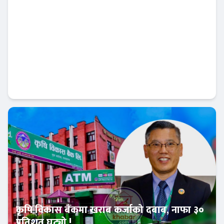
प्रभु क्यापिटलको म्युचुअल फण्ड अग्रस्थानमा,
लगानीकर्ताको विश्वास बढ्दै
Banner News
कृषि विकास बैंकमा खराब कर्जाको दबाब, नाफा ३०
प्रतिशत घट्यो !