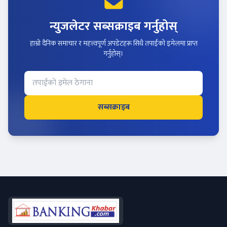
न्युजलेटर सब्सक्राइब गर्नुहोस्
हाम्रो दैनिक समाचार र महत्त्वपूर्ण अपडेटहरू सिधै तपाईंको इमेलमा प्राप्त
गर्नुहोस्।
सब्सक्राइब