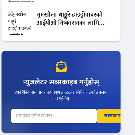
गुमखोला थाङ्कुरे हाइड्रोपावरको
आईपीओ निष्कासनका लागि
आरबीबी मर्चेन्ट नियुक्त
न्युजलेटर सब्सक्राइब गर्नुहोस्
हाम्रो दैनिक समाचार र महत्त्वपूर्ण अपडेटहरू सिधै तपाईंको इमेलमा
प्राप्त गर्नुहोस्।
सब्सक्राइब