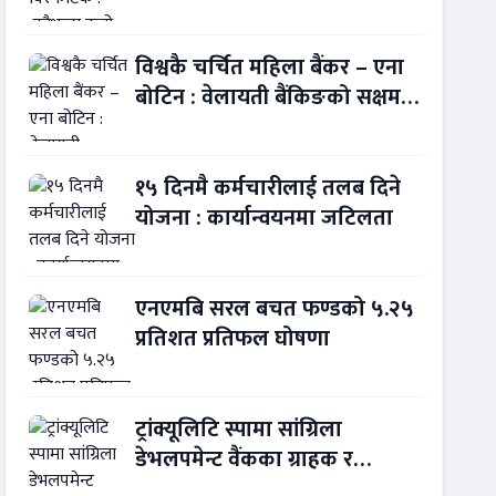
बन्यो बैंकिङ कसुर
विश्वकै चर्चित महिला बैंकर – एना
बोटिन : वेलायती बैंकिङको सक्षम
नेतृत्व !
१५ दिनमै कर्मचारीलाई तलब दिने
योजना : कार्यान्वयनमा जटिलता
एनएमबि सरल बचत फण्डको ५.२५
प्रतिशत प्रतिफल घोषणा
ट्रांक्यूलिटि स्पामा सांग्रिला
डेभलपमेन्ट वैंकका ग्राहक र
कर्मचारीले छुट पाउने