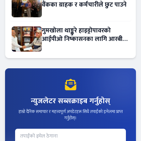
वैंकका ग्राहक र कर्मचारीले छुट पाउने
गुमखोला थाङ्कुरे हाइड्रोपावरको
आईपीओ निष्कासनका लागि आरबीबी
मर्चेन्ट नियुक्त
न्युजलेटर सब्सक्राइब गर्नुहोस्
हाम्रो दैनिक समाचार र महत्त्वपूर्ण अपडेटहरू सिधै तपाईंको इमेलमा प्राप्त
गर्नुहोस्।