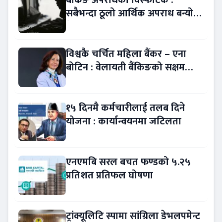
बैंकिङ अपराधको विस्फोटक :
सबैभन्दा ठूलो आर्थिक अपराध बन्यो
बैंकिङ कसुर
विश्वकै चर्चित महिला बैंकर – एना
बोटिन : वेलायती बैंकिङको सक्षम
नेतृत्व !
१५ दिनमै कर्मचारीलाई तलब दिने
योजना : कार्यान्वयनमा जटिलता
एनएमबि सरल बचत फण्डको ५.२५
प्रतिशत प्रतिफल घोषणा
ट्रांक्यूलिटि स्पामा सांग्रिला डेभलपमेन्ट