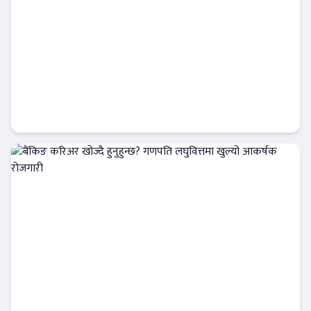
युनियन बैंक अफ इन्डियामा ३९५ अधिकृत तहका
कर्मचारी माग
बैंकिङ करियर
बैंकिङ करिअर खोज्दै हुनुहुन्छ? गणपति लघुवित्तमा
खुल्यो आकर्षक रोजगारी