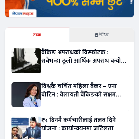
ताजा
ट्रेन्डिङ
बैंकिङ अपराधको विस्फोटक :
सबैभन्दा ठूलो आर्थिक अपराध बन्यो
बैंकिङ कसुर
विश्वकै चर्चित महिला बैंकर – एना
बोटिन : वेलायती बैंकिङको सक्षम
नेतृत्व !
१५ दिनमै कर्मचारीलाई तलब दिने
योजना : कार्यान्वयनमा जटिलता