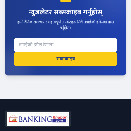
न्युजलेटर सब्सक्राइब गर्नुहोस्
हाम्रो दैनिक समाचार र महत्त्वपूर्ण अपडेटहरू सिधै तपाईंको इमेलमा प्राप्त
गर्नुहोस्।
सब्सक्राइब