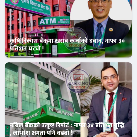
कृषि विकास बैंकमा खराब कर्जाको दबाब, नाफा ३०
प्रतिशत घट्यो !
Banner News
नबिल बैंकको उत्कृष्ट रिपोर्ट : नाफा ३४ प्रतिशत बृद्धि
, लाभांश क्षमता पनि बढ्यो !