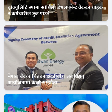
ट्रांक्यूलिटि स्पामा सांग्रिला डेभलपमेन्ट वैंकका ग्राहक
र कर्मचारीले छुट पाउने
बैंक-वित्त
नेपाल बैंक र चितवन इनर्जीबीच जलविद्युत्
आयोजनामा कर्जा सम्झौता
बैंक-वित्त