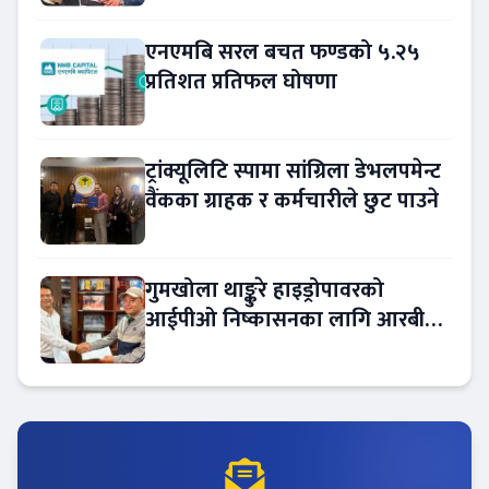
एनएमबि सरल बचत फण्डको ५.२५
प्रतिशत प्रतिफल घोषणा
ट्रांक्यूलिटि स्पामा सांग्रिला डेभलपमेन्ट
वैंकका ग्राहक र कर्मचारीले छुट पाउने
गुमखोला थाङ्कुरे हाइड्रोपावरको
आईपीओ निष्कासनका लागि आरबीबी
मर्चेन्ट नियुक्त