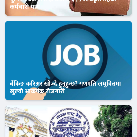
कर्मचारी माग
बैंकिङ करियर
बैंकिङ करिअर खोज्दै हुनुहुन्छ? गणपति लघुवित्तमा
खुल्यो आकर्षक रोजगारी
बैंकिङ करियर