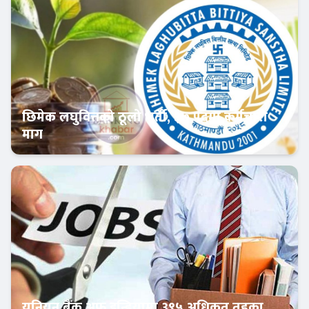
छिमेक लघुवित्तको ठूलो भर्ती, ३७ पदमा कर्मचारी
माग
बैंकिङ करियर
युनियन बैंक अफ इन्डियामा ३९५ अधिकृत तहका