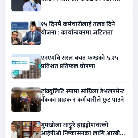
नेतृत्व !
१५ दिनमै कर्मचारीलाई तलब दिने
योजना : कार्यान्वयनमा जटिलता
एनएमबि सरल बचत फण्डको ५.२५
प्रतिशत प्रतिफल घोषणा
ट्रांक्यूलिटि स्पामा सांग्रिला डेभलपमेन्ट
वैंकका ग्राहक र कर्मचारीले छुट पाउने
गुमखोला थाङ्कुरे हाइड्रोपावरको
आईपीओ निष्कासनका लागि आरबीबी