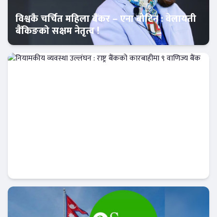
विश्वकै चर्चित महिला बैंकर – एना बोटिन : वेलायती
बैंकिङको सक्षम नेतृत्व !
आजको विशेष
नियामकीय व्यवस्था उल्लंघन : राष्ट्र बैंकको
कारबाहीमा ९ वाणिज्य बैंक
आजको विशेष