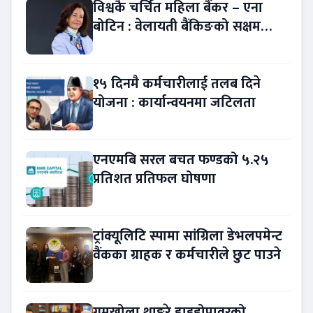
विश्वकै चर्चित महिला बैंकर – एना
बोटिन : वेलायती बैंकिङको सक्षम
नेतृत्व !
१५ दिनमै कर्मचारीलाई तलब दिने
योजना : कार्यान्वयनमा जटिलता
एनएमबि सरल बचत फण्डको ५.२५
प्रतिशत प्रतिफल घोषणा
ट्रांक्यूलिटि स्पामा सांग्रिला डेभलपमेन्ट
वैंकका ग्राहक र कर्मचारीले छुट पाउने
गुमखोला थाङ्कुरे हाइड्रोपावरको