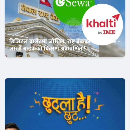
डिजिटल वालेटमा जोखिम, राष्ट्र बैंकको रिपोर्ट भन्छ –
लाखौं ग्राहकको विवरण अप्रमाणित !
आजको विशेष