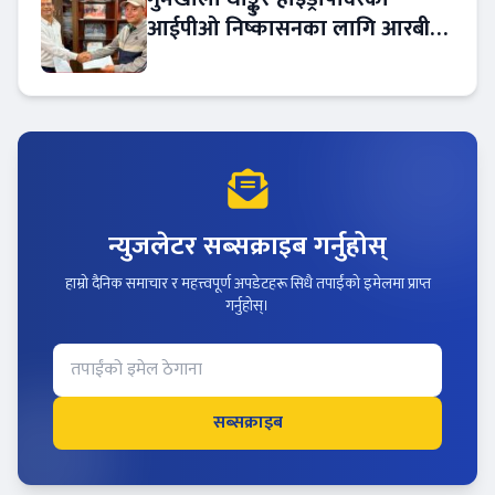
आईपीओ निष्कासनका लागि आरबीबी
मर्चेन्ट नियुक्त
न्युजलेटर सब्सक्राइब गर्नुहोस्
हाम्रो दैनिक समाचार र महत्त्वपूर्ण अपडेटहरू सिधै तपाईंको इमेलमा प्राप्त
गर्नुहोस्।
सब्सक्राइब