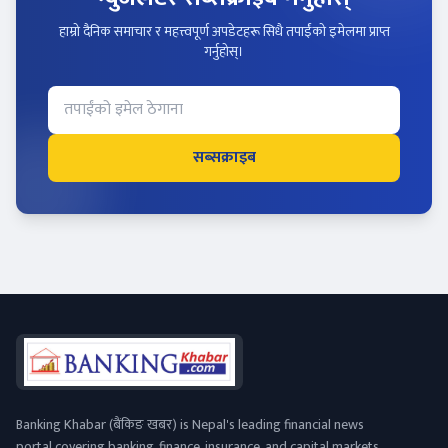
हाम्रो दैनिक समाचार र महत्त्वपूर्ण अपडेटहरू सिधै तपाईंको इमेलमा प्राप्त
गर्नुहोस्।
सब्सक्राइब
Banking Khabar (बैंकिङ खबर) is Nepal's leading financial news
portal covering banking, finance, insurance, and capital markets.