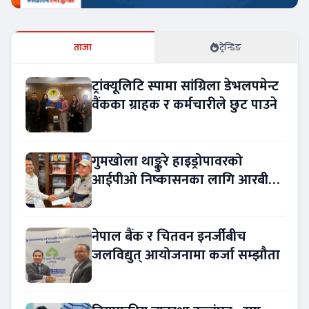
ताजा
ट्रेन्डिङ
ट्रांक्यूलिटि स्पामा सांग्रिला डेभलपमेन्ट
वैंकका ग्राहक र कर्मचारीले छुट पाउने
गुमखोला थाङ्कुरे हाइड्रोपावरको
आईपीओ निष्कासनका लागि आरबीबी
मर्चेन्ट नियुक्त
नेपाल बैंक र चितवन इनर्जीबीच
जलविद्युत् आयोजनामा कर्जा सम्झौता