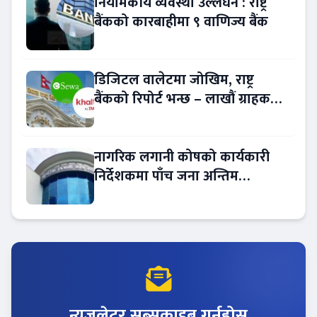
नियामकीय व्यवस्था उल्लंघन : राष्ट्र
बैंकको कारबाहीमा ९ वाणिज्य बैंक
डिजिटल वालेटमा जोखिम, राष्ट्र
बैंकको रिपोर्ट भन्छ – लाखौं ग्राहकको
विवरण अप्रमाणित !
नागरिक लगानी कोषको कार्यकारी
निर्देशकमा पाँच जना अन्तिम
प्रतिस्पर्धामा
न्युजलेटर सब्सक्राइब गर्नुहोस्