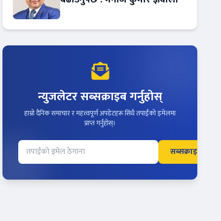
न्युजलेटर सब्सक्राइब गर्नुहोस्
हाम्रो दैनिक समाचार र महत्त्वपूर्ण अपडेटहरू सिधै तपाईंको इमेलमा
प्राप्त गर्नुहोस्।
सब्सक्राइब