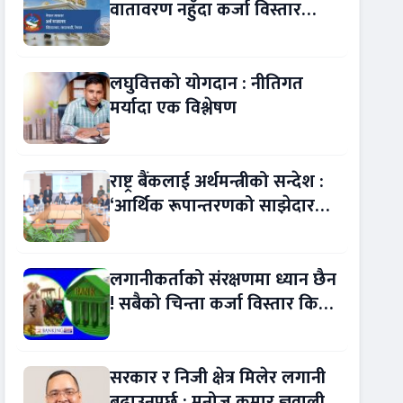
वातावरण नहुँदा कर्जा विस्तार
रोकियो !
लघुवित्तको योगदान : नीतिगत
मर्यादा एक विश्लेषण
राष्ट्र बैंकलाई अर्थमन्त्रीको सन्देश :
‘आर्थिक रूपान्तरणको साझेदार
बन्नुस्’
लगानीकर्ताको संरक्षणमा ध्यान छैन
! सबैको चिन्ता कर्जा विस्तार किन
सुस्त ?
सरकार र निजी क्षेत्र मिलेर लगानी
बढाउनुपर्छ : मनोज कुमार ज्ञवाली