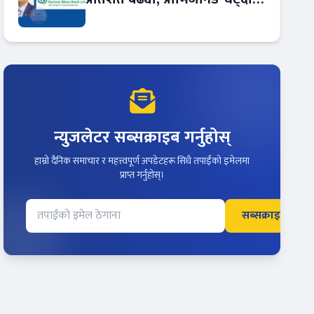
आम्दानीमा छलाङ !
न्युजलेटर सब्सक्राइब गर्नुहोस्
हाम्रो दैनिक समाचार र महत्त्वपूर्ण अपडेटहरू सिधै तपाईंको इमेलमा
प्राप्त गर्नुहोस्।
सब्सक्राइब