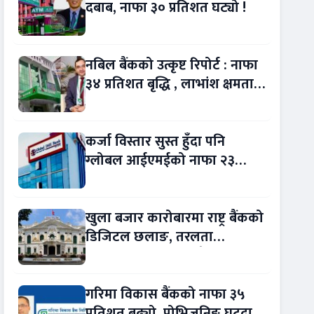
दबाब, नाफा ३० प्रतिशत घट्यो !
नबिल बैंकको उत्कृष्ट रिपोर्ट : नाफा
३४ प्रतिशत बृद्धि , लाभांश क्षमता
पनि बढ्यो !
कर्जा विस्तार सुस्त हुँदा पनि
ग्लोबल आईएमईको नाफा २३
प्रतिशत बढ्यो !
खुला बजार कारोबारमा राष्ट्र बैंकको
डिजिटल छलाङ, तरलता
व्यवस्थापन थप प्रविधिमैत्री
गरिमा विकास बैंकको नाफा ३५
प्रतिशत बढ्यो, प्रोभिजनिङ घट्दा