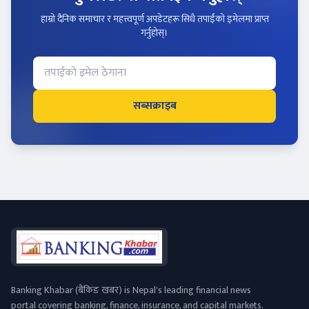
हाम्रो दैनिक समाचार र महत्त्वपूर्ण अपडेटहरू सिधै तपाईंको इमेलमा प्राप्त
गर्नुहोस्।
सब्सक्राइब
Banking Khabar (बैंकिङ खबर) is Nepal's leading financial news
portal covering banking, finance, insurance, and capital markets.