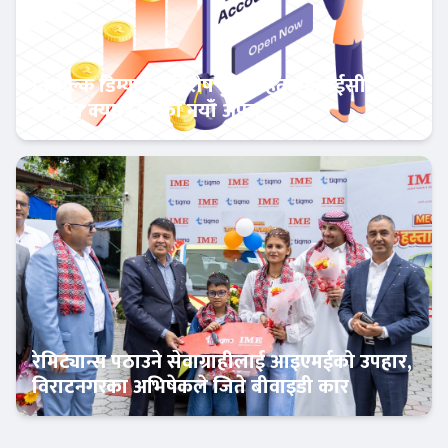
निःशुल्क डिम्याट र विशेष छुटसहित एनआईसी
एशिया क्यापिटलको नयाँ अफर
बैंक-वित्त
रेमिट्यान्स पठाउने सेवाग्राहीलाई आइएमईको उपहार,
विराटनगरका अभिषेकले जिते बीवाइडी कार
अटो-मार्केट