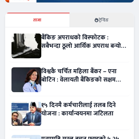
ताजा
ट्रेन्डिङ
बैंकिङ अपराधको विस्फोटक :
सबैभन्दा ठूलो आर्थिक अपराध बन्यो
बैंकिङ कसुर
विश्वकै चर्चित महिला बैंकर – एना
बोटिन : वेलायती बैंकिङको सक्षम
नेतृत्व !
१५ दिनमै कर्मचारीलाई तलब दिने
योजना : कार्यान्वयनमा जटिलता
एनएमबि सरल बचत फण्डको ५.२५