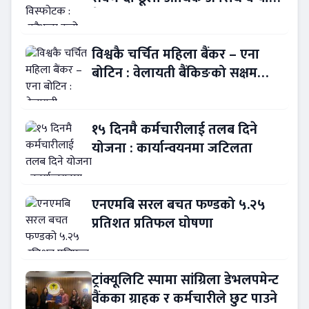
बैंकिङ कसुर
विश्वकै चर्चित महिला बैंकर – एना
बोटिन : वेलायती बैंकिङको सक्षम
नेतृत्व !
१५ दिनमै कर्मचारीलाई तलब दिने
योजना : कार्यान्वयनमा जटिलता
एनएमबि सरल बचत फण्डको ५.२५
प्रतिशत प्रतिफल घोषणा
ट्रांक्यूलिटि स्पामा सांग्रिला डेभलपमेन्ट
वैंकका ग्राहक र कर्मचारीले छुट पाउने