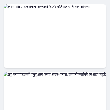
एनएमबि सरल बचत फण्डको ५.२५ प्रतिशत प्रतिफल
घोषणा
क्यापिटल मार्केट