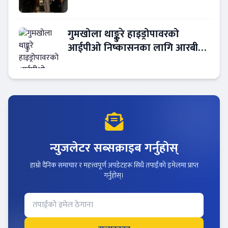
गुमखोला थाङ्कुरे हाइड्रोपावरको
आईपीओ निष्कासनका लागि आरबीबी
मर्चेन्ट नियुक्त
न्युजलेटर सब्सक्राइब गर्नुहोस्
हाम्रो दैनिक समाचार र महत्त्वपूर्ण अपडेटहरू सिधै तपाईंको इमेलमा प्राप्त
गर्नुहोस्।