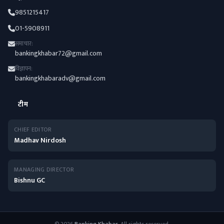
9851215417
01-5908911
समाचार:
bankingkhabar72@gmail.com
विज्ञापन:
bankingkhabaradv@gmail.com
टीम
CHIEF EDITOR
Madhav Nirdosh
MANAGING DIRECTOR
Bishnu GC