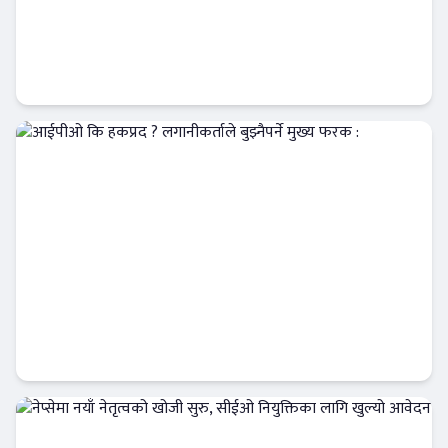
प्रभु क्यापिटलको म्युचुअल फण्ड अग्रस्थानमा,
लगानीकर्ताको विश्वास बढ्दै
Banner News
आईपीओ कि हकप्रद ? लगानीकर्ताले बुझ्नैपर्ने मुख्य
फरक :
क्यापिटल मार्केट