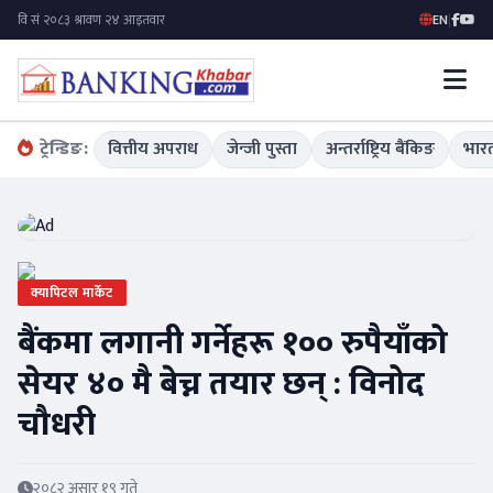
EN
|
ट्रेन्डिङ:
वित्तीय अपराध
जेन्जी पुस्ता
अन्तर्राष्ट्रिय बैंकिङ
भारत
क्यापिटल मार्केट
बैंकमा लगानी गर्नेहरू १०० रुपैयाँको
सेयर ४० मै बेच्न तयार छन् : विनोद
चौधरी
२०८२ असार १९ गते