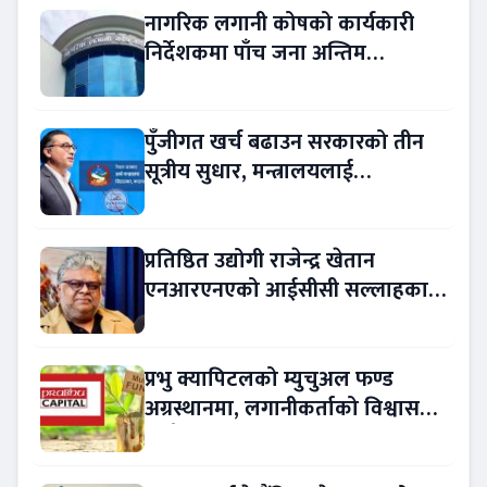
नागरिक लगानी कोषको कार्यकारी
निर्देशकमा पाँच जना अन्तिम
प्रतिस्पर्धामा
पुँजीगत खर्च बढाउन सरकारको तीन
सूत्रीय सुधार, मन्त्रालयलाई
रकमान्तरको अधिकार
प्रतिष्ठित उद्योगी राजेन्द्र खेतान
एनआरएनएको आईसीसी सल्लाहकार
नियुक्त
प्रभु क्यापिटलको म्युचुअल फण्ड
अग्रस्थानमा, लगानीकर्ताको विश्वास
बढ्दै