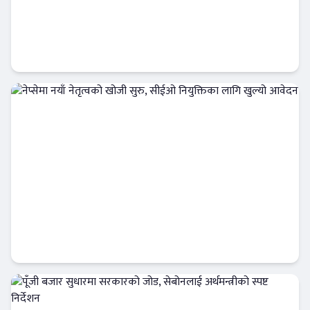
आईपीओ कि हकप्रद ? लगानीकर्ताले बुझ्नैपर्ने मुख्य
फरक :
क्यापिटल मार्केट
नेप्सेमा नयाँ नेतृत्वको खोजी सुरु, सीईओ नियुक्तिका
लागि खुल्यो आवेदन
अर्थतन्त्र