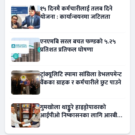
१५ दिनमै कर्मचारीलाई तलब दिने
योजना : कार्यान्वयनमा जटिलता
एनएमबि सरल बचत फण्डको ५.२५
प्रतिशत प्रतिफल घोषणा
ट्रांक्यूलिटि स्पामा सांग्रिला डेभलपमेन्ट
वैंकका ग्राहक र कर्मचारीले छुट पाउने
गुमखोला थाङ्कुरे हाइड्रोपावरको
आईपीओ निष्कासनका लागि आरबीबी
मर्चेन्ट नियुक्त