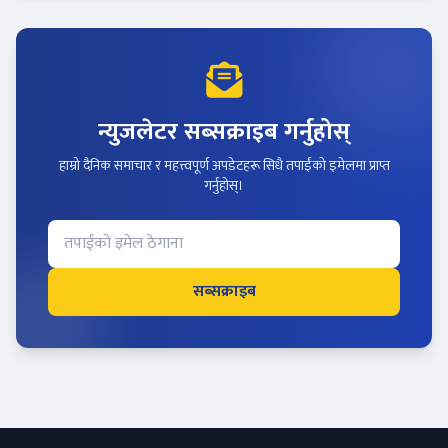
न्युजलेटर सब्सक्राइब गर्नुहोस्
हाम्रो दैनिक समाचार र महत्त्वपूर्ण अपडेटहरू सिधै तपाईंको इमेलमा प्राप्त
गर्नुहोस्।
सब्सक्राइब