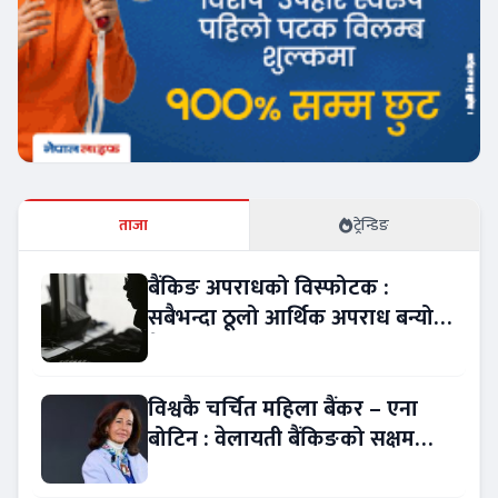
ताजा
ट्रेन्डिङ
बैंकिङ अपराधको विस्फोटक :
सबैभन्दा ठूलो आर्थिक अपराध बन्यो
बैंकिङ कसुर
विश्वकै चर्चित महिला बैंकर – एना
बोटिन : वेलायती बैंकिङको सक्षम
नेतृत्व !