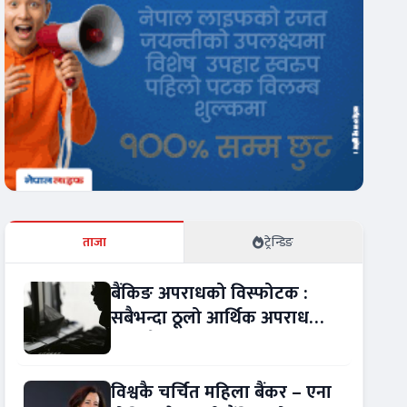
ताजा
ट्रेन्डिङ
बैंकिङ अपराधको विस्फोटक :
सबैभन्दा ठूलो आर्थिक अपराध
बन्यो बैंकिङ कसुर
विश्वकै चर्चित महिला बैंकर – एना