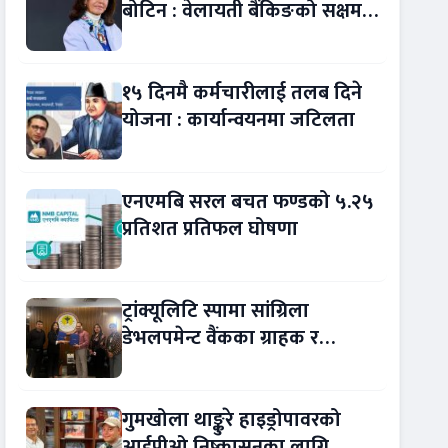
बोटिन : वेलायती बैंकिङको सक्षम
नेतृत्व !
१५ दिनमै कर्मचारीलाई तलब दिने
योजना : कार्यान्वयनमा जटिलता
एनएमबि सरल बचत फण्डको ५.२५
प्रतिशत प्रतिफल घोषणा
ट्रांक्यूलिटि स्पामा सांग्रिला
डेभलपमेन्ट वैंकका ग्राहक र
कर्मचारीले छुट पाउने
गुमखोला थाङ्कुरे हाइड्रोपावरको
आईपीओ निष्कासनका लागि