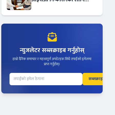
आरबीबी मर्चेन्ट नियुक्त
न्युजलेटर सब्सक्राइब गर्नुहोस्
हाम्रो दैनिक समाचार र महत्त्वपूर्ण अपडेटहरू सिधै तपाईंको इमेलमा
प्राप्त गर्नुहोस्।
सब्सक्राइब