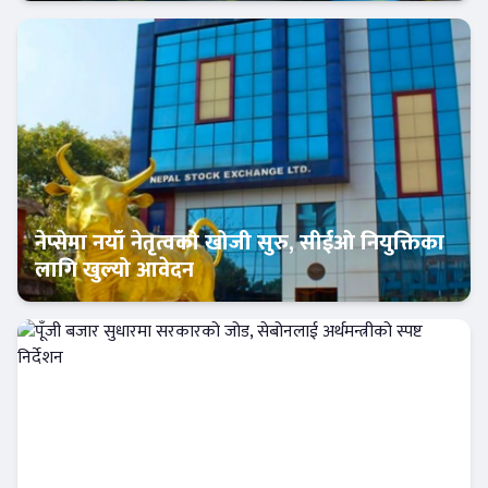
क्यापिटल मार्केट
नेप्सेमा नयाँ नेतृत्वको खोजी सुरु, सीईओ नियुक्तिका
लागि खुल्यो आवेदन
अर्थतन्त्र