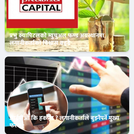
प्रभु क्यापिटलको म्युचुअल फण्ड अग्रस्थानमा,
लगानीकर्ताको विश्वास बढ्दै
Banner News
आईपीओ कि हकप्रद ? लगानीकर्ताले बुझ्नैपर्ने मुख्य
फरक :