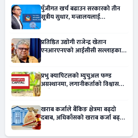
पुँजीगत खर्च बढाउन सरकारको तीन
सूत्रीय सुधार, मन्त्रालयलाई
रकमान्तरको अधिकार
प्रतिष्ठित उद्योगी राजेन्द्र खेतान
एनआरएनएको आईसीसी सल्लाहकार
नियुक्त
प्रभु क्यापिटलको म्युचुअल फण्ड
अग्रस्थानमा, लगानीकर्ताको विश्वास
बढ्दै
खराब कर्जाले बैंकिङ क्षेत्रमा बढ्दो
दबाब, अधिकाँसको खराब कर्जा बढ्दो
!