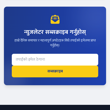
न्युजलेटर सब्सक्राइब गर्नुहोस्
हाम्रो दैनिक समाचार र महत्त्वपूर्ण अपडेटहरू सिधै तपाईंको इमेलमा प्राप्त
गर्नुहोस्।
सब्सक्राइब