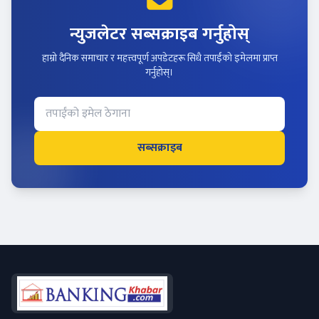
न्युजलेटर सब्सक्राइब गर्नुहोस्
हाम्रो दैनिक समाचार र महत्त्वपूर्ण अपडेटहरू सिधै तपाईंको इमेलमा प्राप्त
गर्नुहोस्।
सब्सक्राइब