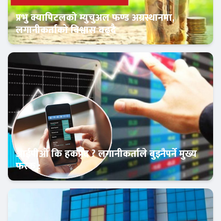
प्रभु क्यापिटलको म्युचुअल फण्ड अग्रस्थानमा,
लगानीकर्ताको विश्वास बढ्दै
Banner News
आईपीओ कि हकप्रद ? लगानीकर्ताले बुझ्नैपर्ने मुख्य
फरक :
क्यापिटल मार्केट