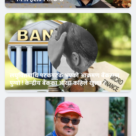
बैंकिङ शैली
लघुवित्तमाथि पटकपटक भएको आक्रमण बैंकसम्म
पुग्यो ! केन्द्रीय बैंकका आँखा कहिले खुल्छ ?
Banner News