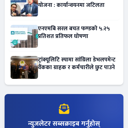
योजना : कार्यान्वयनमा जटिलता
एनएमबि सरल बचत फण्डको ५.२५
प्रतिशत प्रतिफल घोषणा
ट्रांक्यूलिटि स्पामा सांग्रिला डेभलपमेन्ट
वैंकका ग्राहक र कर्मचारीले छुट पाउने
न्युजलेटर सब्सक्राइब गर्नुहोस्