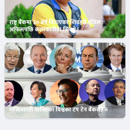
राष्ट्र बैंकमा ३० बर्ष विताएका शिवहरी पौडेल :
अफिसपछि कलाकारीता सिक्थे !
बैंकिङ शैली
शक्तिशाली मानिएका विश्वका टप टेन बैंकर्सहरु
Banner News