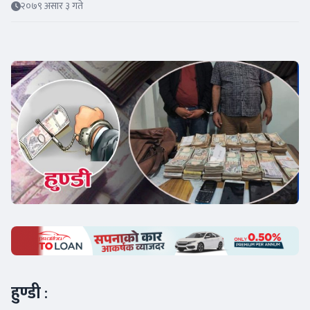
२०७९ असार ३ गते
हुण्डी
: