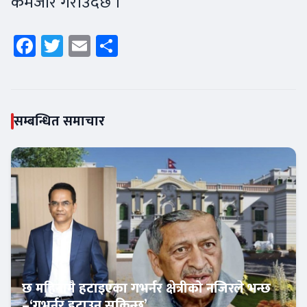
कमजोर गराउँदछ ।
Facebook
Twitter
Email
Share
सम्बन्धित समाचार
छ महिनामै हटाइएका गभर्नर क्षेत्रीको नजिरले भन्छ
–‘गभर्नर हटाउन सकिन्छ’