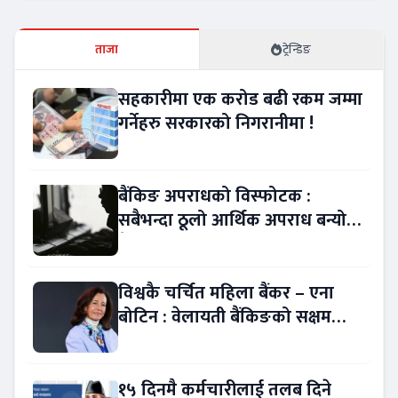
ताजा
ट्रेन्डिङ
सहकारीमा एक करोड बढी रकम जम्मा
गर्नेहरु सरकारको निगरानीमा !
बैंकिङ अपराधको विस्फोटक :
सबैभन्दा ठूलो आर्थिक अपराध बन्यो
बैंकिङ कसुर
विश्वकै चर्चित महिला बैंकर – एना
बोटिन : वेलायती बैंकिङको सक्षम
नेतृत्व !
१५ दिनमै कर्मचारीलाई तलब दिने