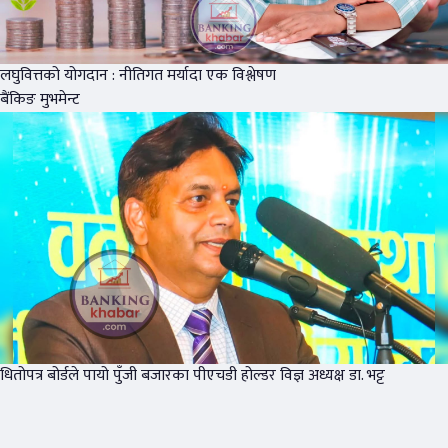
लघुवित्तको योगदान : नीतिगत मर्यादा एक विश्लेषण
बैंकिङ मुभमेन्ट
धितोपत्र बोर्डले पायो पुँजी बजारका पीएचडी होल्डर विज्ञ अध्यक्ष डा. भट्ट