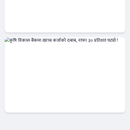
नेपाल बैंक र चितवन इनर्जीबीच जलविद्युत्
आयोजनामा कर्जा सम्झौता
बैंक-वित्त
कृषि विकास बैंकमा खराब कर्जाको दबाब, नाफा ३०
प्रतिशत घट्यो !
Banner News