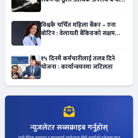
बैंकिङ कसुर
विश्वकै चर्चित महिला बैंकर – एना
बोटिन : वेलायती बैंकिङको सक्षम
नेतृत्व !
१५ दिनमै कर्मचारीलाई तलब दिने
योजना : कार्यान्वयनमा जटिलता
न्युजलेटर सब्सक्राइब गर्नुहोस्
हाम्रो दैनिक समाचार र महत्त्वपूर्ण अपडेटहरू सिधै तपाईंको इमेलमा प्राप्त