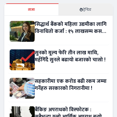
ताजा
ट्रेन्डिङ
सिद्धार्थ बैंकको महिला उद्यमीका लागि
विनाधितो कर्जा : १५ लाखसम्म कसरी
लिने ?
सुनको मूल्य फेरि तीन लाख माथि,
महँगिँदै सुनले बढायो बजारको चासो !
सहकारीमा एक करोड बढी रकम जम्मा
गर्नेहरु सरकारको निगरानीमा !
बैंकिङ अपराधको विस्फोटक :
सबैभन्दा ठूलो आर्थिक अपराध बन्यो