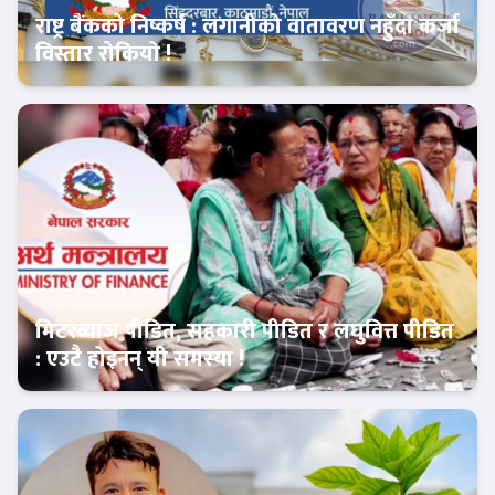
राष्ट्र बैंकको निष्कर्ष : लगानीको वातावरण नहुँदा कर्जा
विस्तार रोकियो !
आजको विशेष
मिटरब्याज पीडित, सहकारी पीडित र लघुवित्त पीडित
: एउटै होइनन् यी समस्या !
Banner News