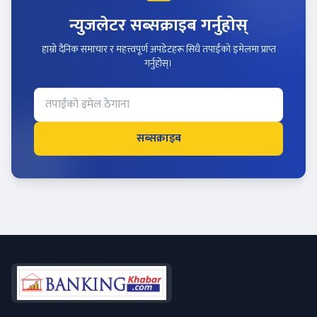
न्युजलेटर सब्सक्राइब गर्नुहोस्
हाम्रो दैनिक समाचार र महत्त्वपूर्ण अपडेटहरू सिधै तपाईंको इमेलमा प्राप्त
गर्नुहोस्।
सब्सक्राइब