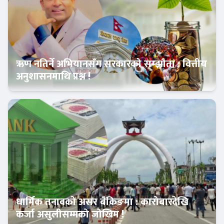
ऋण नतिर्ने अभियानसँग सरकारको सम्झौता : वित्तीय
अनुशासनमाथि प्रश्न !
विशेष
धार्मिक तनावको असर बैंकिङमा : कारोबारदेखि
कर्जा असुलीसम्मको जोखिम !