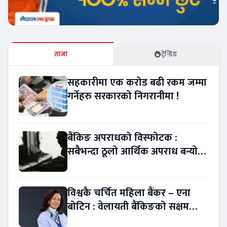
ताजा
ट्रेन्डिङ
सहकारीमा एक करोड बढी रकम जम्मा
गर्नेहरु सरकारको निगरानीमा !
बैंकिङ अपराधको विस्फोटक :
सबैभन्दा ठूलो आर्थिक अपराध बन्यो
बैंकिङ कसुर
विश्वकै चर्चित महिला बैंकर – एना
बोटिन : वेलायती बैंकिङको सक्षम
नेतृत्व !