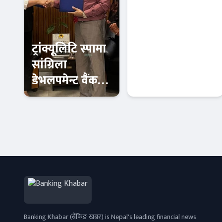
ट्रांक्यूलिटि स्पामा
नेपाल बैंक र
सांग्रिला
चितवन इनर्जीबीच
डेभलपमेन्ट वैंकका
जलविद्युत्
ग्राहक र
आयोजनामा कर्जा
कर्मचारीले छुट
सम्झौता
बैंक-वित्त
बैंक-वित्त
पाउने
Banking Khabar (बैंकिङ खबर) is Nepal's leading financial news