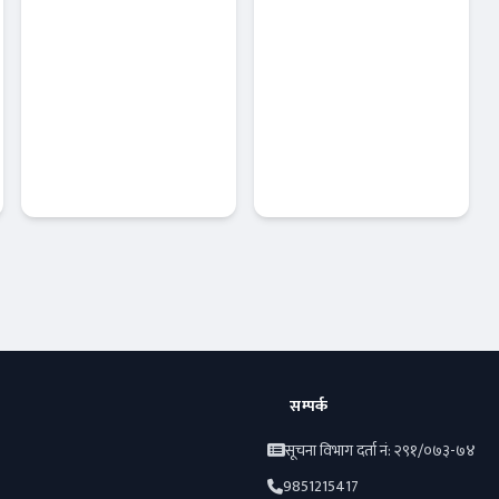
कृषि विकास
नबिल बैंकको
बैंकमा खराब
उत्कृष्ट रिपोर्ट :
कर्जाको दबाब,
नाफा ३४ प्रतिशत
नाफा ३० प्रतिशत
बृद्धि , लाभांश
घट्यो !
क्षमता पनि बढ्यो !
Banner News
Banner News
सम्पर्क
सूचना विभाग दर्ता नं: २९१/०७३-७४
9851215417