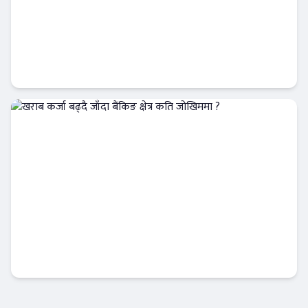
चौतर्फी विरोधपछि एक रुपैयाँ सिक्कामा चुच्चे
नक्सासहित नयाँ डिजाइन पारित !
आजको विशेष
खराब कर्जा बढ्दै जाँदा बैंकिङ क्षेत्र कति जोखिममा ?
आजको विशेष