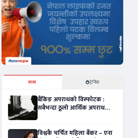
ताजा
ट्रेन्डिङ
बैंकिङ अपराधको विस्फोटक :
सबैभन्दा ठूलो आर्थिक अपराध
बन्यो बैंकिङ कसुर
विश्वकै चर्चित महिला बैंकर – एना