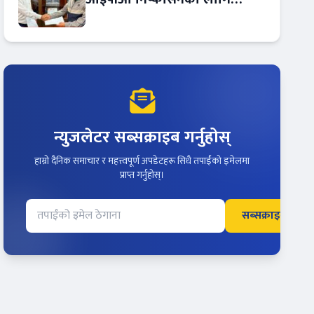
आरबीबी मर्चेन्ट नियुक्त
न्युजलेटर सब्सक्राइब गर्नुहोस्
हाम्रो दैनिक समाचार र महत्त्वपूर्ण अपडेटहरू सिधै तपाईंको इमेलमा
प्राप्त गर्नुहोस्।
सब्सक्राइब