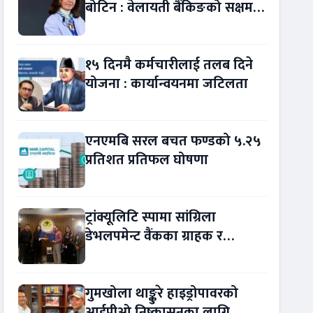
बोटिन : वेलायती बैंकिङको सक्षम
नेतृत्व !
१५ दिनमै कर्मचारीलाई तलब दिने
योजना : कार्यान्वयनमा जटिलता
एनएमबि सरल बचत फण्डको ५.२५
प्रतिशत प्रतिफल घोषणा
ट्रांक्यूलिटि स्पामा सांग्रिला
डेभलपमेन्ट वैंकका ग्राहक र
कर्मचारीले छुट पाउने
गुमखोला थाङ्कुरे हाइड्रोपावरको
आईपीओ निष्कासनका लागि