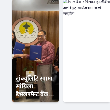
ट्रांक्यूलिटि स्पामा
नेपाल बैंक र
सांग्रिला
चितवन इनर्जीबीच
डेभलपमेन्ट वैंकका
जलविद्युत्
ग्राहक र
आयोजनामा कर्जा
बैंक-वित्त
बैंक-वित्त