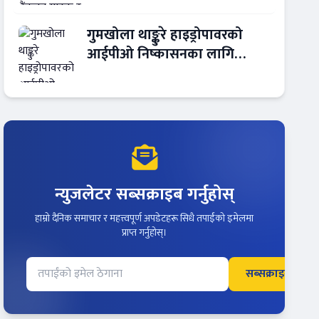
गुमखोला थाङ्कुरे हाइड्रोपावरको
आईपीओ निष्कासनका लागि
आरबीबी मर्चेन्ट नियुक्त
न्युजलेटर सब्सक्राइब गर्नुहोस्
हाम्रो दैनिक समाचार र महत्त्वपूर्ण अपडेटहरू सिधै तपाईंको इमेलमा
प्राप्त गर्नुहोस्।
सब्सक्राइब