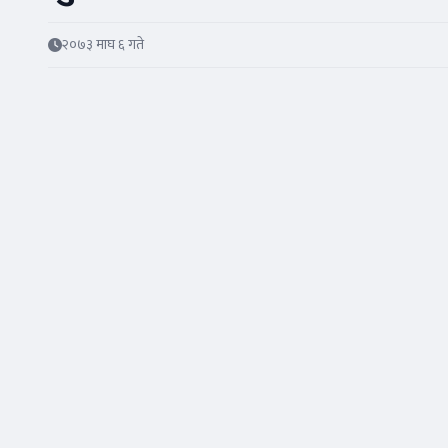
२०७३ माघ ६ गते