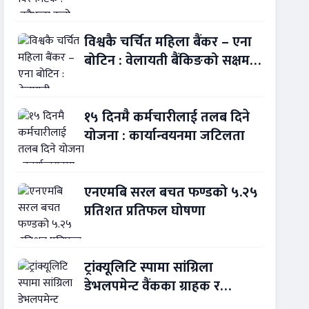
बन्यो बैंकिङ कसुर
विश्वकै चर्चित महिला बैंकर – एना
बोटिन : वेलायती बैंकिङको सक्षम
नेतृत्व !
१५ दिनमै कर्मचारीलाई तलब दिने
योजना : कार्यान्वयनमा जटिलता
एनएमबि सरल बचत फण्डको ५.२५
प्रतिशत प्रतिफल घोषणा
ट्रांक्यूलिटि स्पामा सांग्रिला
डेभलपमेन्ट वैंकका ग्राहक र
कर्मचारीले छुट पाउने