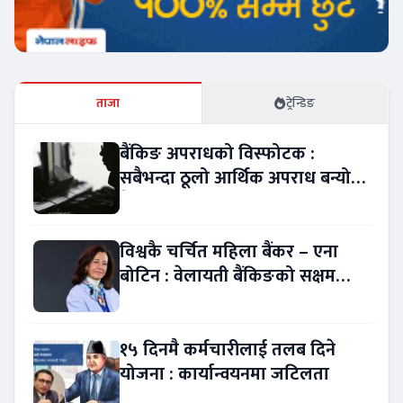
ताजा
ट्रेन्डिङ
बैंकिङ अपराधको विस्फोटक :
सबैभन्दा ठूलो आर्थिक अपराध बन्यो
बैंकिङ कसुर
विश्वकै चर्चित महिला बैंकर – एना
बोटिन : वेलायती बैंकिङको सक्षम
नेतृत्व !
१५ दिनमै कर्मचारीलाई तलब दिने
योजना : कार्यान्वयनमा जटिलता