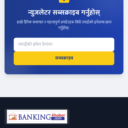
न्युजलेटर सब्सक्राइब गर्नुहोस्
हाम्रो दैनिक समाचार र महत्त्वपूर्ण अपडेटहरू सिधै तपाईंको इमेलमा प्राप्त
गर्नुहोस्।
सब्सक्राइब