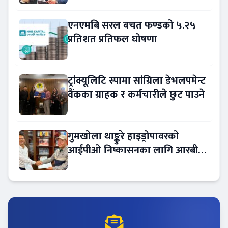
एनएमबि सरल बचत फण्डको ५.२५
प्रतिशत प्रतिफल घोषणा
ट्रांक्यूलिटि स्पामा सांग्रिला डेभलपमेन्ट
वैंकका ग्राहक र कर्मचारीले छुट पाउने
गुमखोला थाङ्कुरे हाइड्रोपावरको
आईपीओ निष्कासनका लागि आरबीबी
मर्चेन्ट नियुक्त