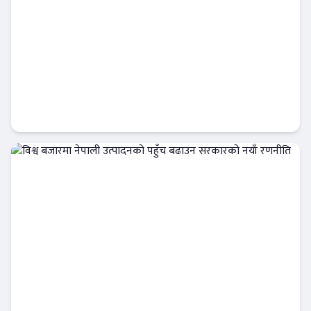
अमेरिकी डलरको मूल्य बढेको बढ्यै, नयाँ रेकर्ड कायम
अर्थतन्त्र
विश्व बजारमा नेपाली उत्पादनको पहुँच बढाउन
सरकारको नयाँ रणनीति