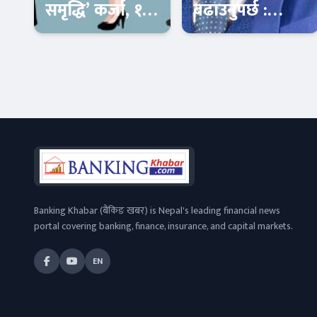
समृद्धि’ कर्जा, १५
बढाउनुपर्छ :
लाखसम्म बिना
मनोज कुमार
धितो ऋण
ज्ञवाली
Banner News
Banner News
Banking Khabar (बैंकिङ खबर) is Nepal's leading financial news
portal covering banking, finance, insurance, and capital markets.
EN