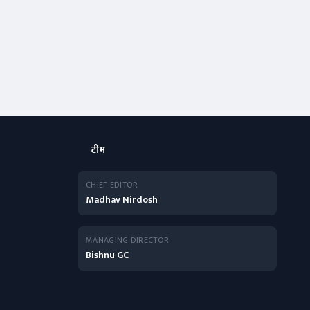
टीम
CHIEF EDITOR
Madhav Nirdosh
MANAGING DIRECTOR
Bishnu GC