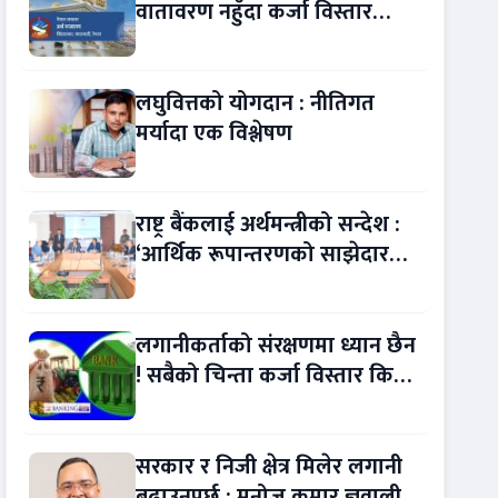
वातावरण नहुँदा कर्जा विस्तार
रोकियो !
लघुवित्तको योगदान : नीतिगत
मर्यादा एक विश्लेषण
राष्ट्र बैंकलाई अर्थमन्त्रीको सन्देश :
‘आर्थिक रूपान्तरणको साझेदार
बन्नुस्’
लगानीकर्ताको संरक्षणमा ध्यान छैन
! सबैको चिन्ता कर्जा विस्तार किन
सुस्त ?
सरकार र निजी क्षेत्र मिलेर लगानी
बढाउनुपर्छ : मनोज कुमार ज्ञवाली