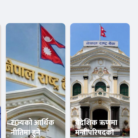
राज्यको आर्थिक
वैदेशिक ऋणमा
नीतिमा हुने
मन्त्रीपरिषदको