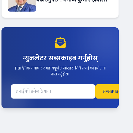
न्युजलेटर सब्सक्राइब गर्नुहोस्
हाम्रो दैनिक समाचार र महत्त्वपूर्ण अपडेटहरू सिधै तपाईंको इमेलमा
प्राप्त गर्नुहोस्।
सब्सक्राइब