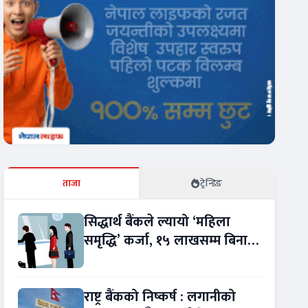
ताजा
ट्रेन्डिङ
सिद्धार्थ बैंकले ल्यायो ‘महिला
समृद्धि’ कर्जा, १५ लाखसम्म बिना
धितो ऋण
राष्ट्र बैंकको निष्कर्ष : लगानीको