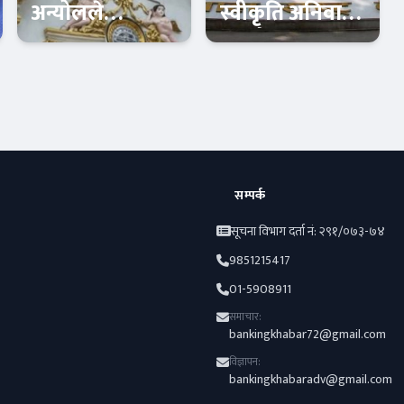
अन्योलले
स्वीकृति अनिवार्य,
मुलुकको
राष्ट्र बैंकको
अर्थतन्त्रमा गम्भीर
स्वायत्तता खुम्चिने
Banner News
Banner News
असर पार्ने
सम्पर्क
सूचना विभाग दर्ता नं: २९१/०७३-७४
9851215417
01-5908911
समाचार:
bankingkhabar72@gmail.com
विज्ञापन:
bankingkhabaradv@gmail.com