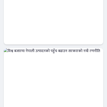
अमेरिकी डलरको मूल्य बढेको बढ्यै, नयाँ रेकर्ड कायम
अर्थतन्त्र
विश्व बजारमा नेपाली उत्पादनको पहुँच बढाउन
सरकारको नयाँ रणनीति