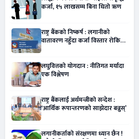
कर्जा, १५ लाखसम्म बिना धितो ऋण
राष्ट्र बैंकको निष्कर्ष : लगानीको
वातावरण नहुँदा कर्जा विस्तार रोकियो
!
लघुवित्तको योगदान : नीतिगत मर्यादा
एक विश्लेषण
राष्ट्र बैंकलाई अर्थमन्त्रीको सन्देश :
‘आर्थिक रूपान्तरणको साझेदार बन्नुस्’
लगानीकर्ताको संरक्षणमा ध्यान छैन !