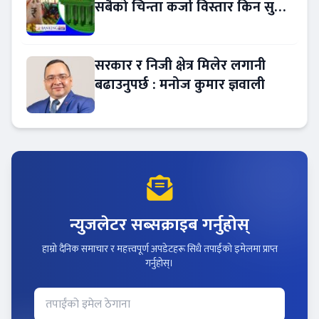
सबैको चिन्ता कर्जा विस्तार किन सुस्त
?
सरकार र निजी क्षेत्र मिलेर लगानी
बढाउनुपर्छ : मनोज कुमार ज्ञवाली
न्युजलेटर सब्सक्राइब गर्नुहोस्
हाम्रो दैनिक समाचार र महत्त्वपूर्ण अपडेटहरू सिधै तपाईंको इमेलमा प्राप्त
गर्नुहोस्।