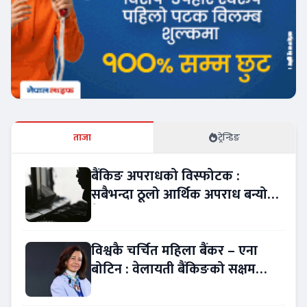
ताजा
ट्रेन्डिङ
बैंकिङ अपराधको विस्फोटक :
सबैभन्दा ठूलो आर्थिक अपराध बन्यो
बैंकिङ कसुर
विश्वकै चर्चित महिला बैंकर – एना
बोटिन : वेलायती बैंकिङको सक्षम
नेतृत्व !