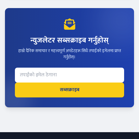
न्युजलेटर सब्सक्राइब गर्नुहोस्
हाम्रो दैनिक समाचार र महत्त्वपूर्ण अपडेटहरू सिधै तपाईंको इमेलमा प्राप्त
गर्नुहोस्।
सब्सक्राइब