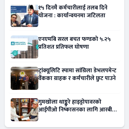
१५ दिनमै कर्मचारीलाई तलब दिने
योजना : कार्यान्वयनमा जटिलता
एनएमबि सरल बचत फण्डको ५.२५
प्रतिशत प्रतिफल घोषणा
ट्रांक्यूलिटि स्पामा सांग्रिला डेभलपमेन्ट
वैंकका ग्राहक र कर्मचारीले छुट पाउने
गुमखोला थाङ्कुरे हाइड्रोपावरको
आईपीओ निष्कासनका लागि आरबीबी
मर्चेन्ट नियुक्त