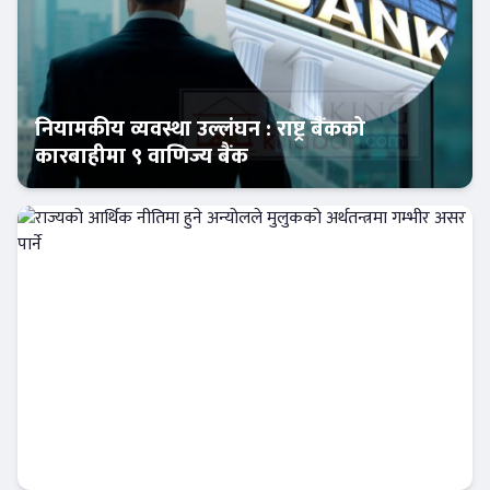
नियामकीय व्यवस्था उल्लंघन : राष्ट्र बैंकको
कारबाहीमा ९ वाणिज्य बैंक
आजको विशेष
राज्यको आर्थिक नीतिमा हुने अन्योलले मुलुकको
अर्थतन्त्रमा गम्भीर असर पार्ने